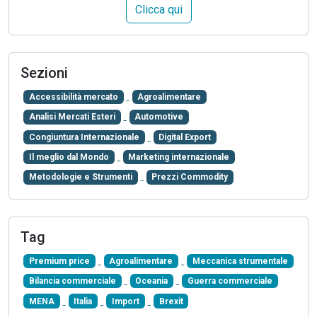
Clicca qui
Sezioni
Accessibilità mercato
Agroalimentare
Analisi Mercati Esteri
Automotive
Congiuntura Internazionale
Digital Export
Il meglio dal Mondo
Marketing internazionale
Metodologie e Strumenti
Prezzi Commodity
Tag
Premium price
Agroalimentare
Meccanica strumentale
Bilancia commerciale
Oceania
Guerra commerciale
MENA
Italia
Import
Brexit