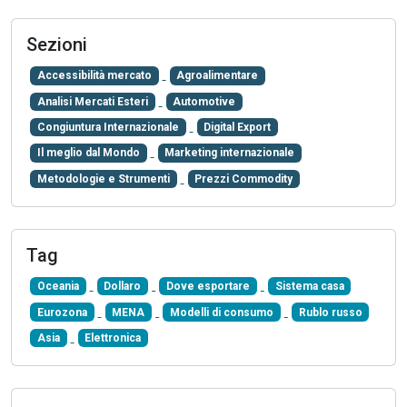
Sezioni
Accessibilità mercato
Agroalimentare
Analisi Mercati Esteri
Automotive
Congiuntura Internazionale
Digital Export
Il meglio dal Mondo
Marketing internazionale
Metodologie e Strumenti
Prezzi Commodity
Tag
Oceania
Dollaro
Dove esportare
Sistema casa
Eurozona
MENA
Modelli di consumo
Rublo russo
Asia
Elettronica