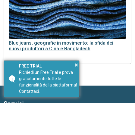
Blue jeans, geografie in movimento: la sfida dei
nuovi produttori a Cina e Bangladesh
×
FREE TRIAL
Richiedi un Free Trial e prova
gratuitamente tutte le
funzionalità della piattaforma!
Contattaci.
Seguici
I nostri social