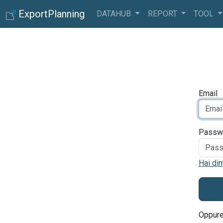
ExportPlanning
DATAHUB
REPORT
TOOL
Email
Passw
Hai di
Oppure