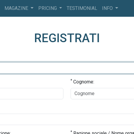
MAGAZINE
PRICING
TESTIMONIAL
INFO
REGISTRATI
*
Cognome:
*
ione:
Ragione sociale / Nome orga