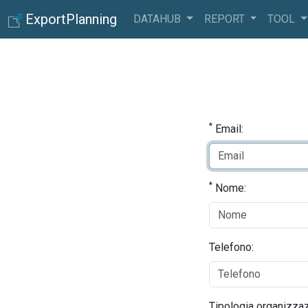
ExportPlanning
DATAHUB
REPORT
TOOL
*
Email:
*
Nome:
Telefono:
Tipologia organizzaz