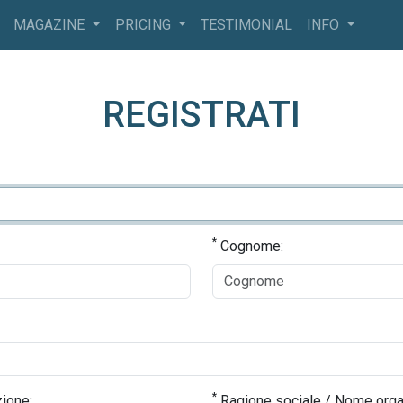
MAGAZINE
PRICING
TESTIMONIAL
INFO
REGISTRATI
*
Cognome:
*
ione:
Ragione sociale / Nome orga