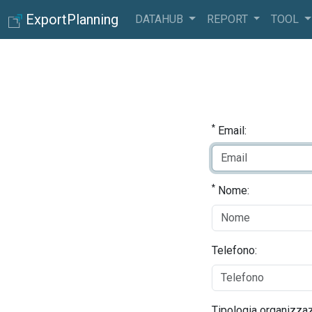
ExportPlanning
DATAHUB
REPORT
TOOL
*
Email:
*
Nome:
Telefono:
Tipologia organizzaz