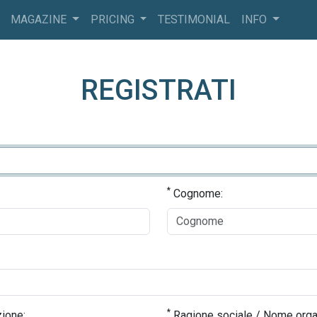
MAGAZINE
PRICING
TESTIMONIAL
INFO
REGISTRATI
*
Cognome:
*
ione:
Ragione sociale / Nome orga