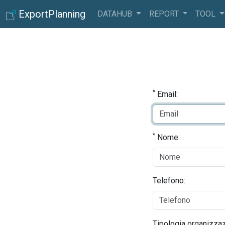
ExportPlanning
DATAHUB
REPORT
TOOL
*
Email:
*
Nome:
Telefono:
Tipologia organizzaz