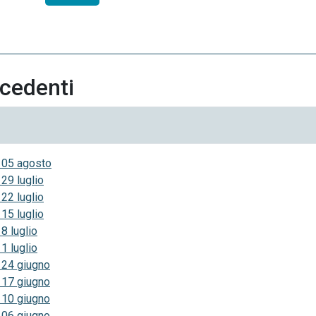
ecedenti
 05 agosto
29 luglio
22 luglio
15 luglio
8 luglio
1 luglio
 24 giugno
 17 giugno
 10 giugno
 06 giugno