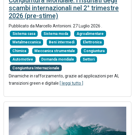
Congiuntura Mondiale: i risultati degli
scambi internazionali nel 2° trimestre
2026 (pre-stime)
Pubblicato da
Marcello Antonioni
.
27 Luglio 2026
.
Sistema casa
Sistema moda
Agroalimentare
Metalmeccanica
Beni intermedi
Elettronica
Chimica
Meccanica strumentale
Congiuntura
Automotive
Domanda mondiale
Settori
Congiuntura Internazionale
Dinamiche in rafforzamento, grazie ad applicazioni per AI,
transizioni green e digitale
[ leggi tutto ]