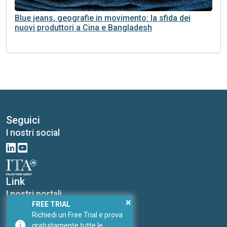
Blue jeans, geografie in movimento: la sfida dei
nuovi produttori a Cina e Bangladesh
Seguici
I nostri social
Link
I nostri portali
×
FREE TRIAL
PricePedia
Richiedi un Free Trial e prova
ForDataScientist
gratuitamente tutte le