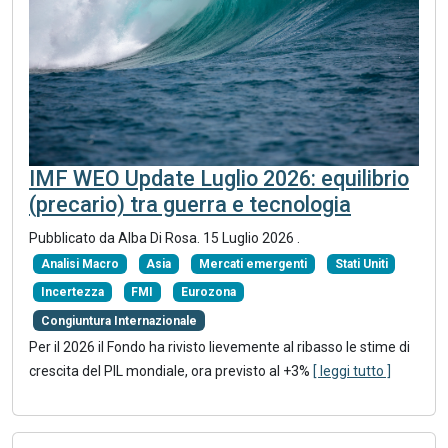
IMF WEO Update Luglio 2026: equilibrio
(precario) tra guerra e tecnologia
Pubblicato da
Alba Di Rosa
.
15 Luglio 2026
.
Analisi Macro
Asia
Mercati emergenti
Stati Uniti
Incertezza
FMI
Eurozona
Congiuntura Internazionale
Per il 2026 il Fondo ha rivisto lievemente al ribasso le stime di
crescita del PIL mondiale, ora previsto al +3%
[ leggi tutto ]