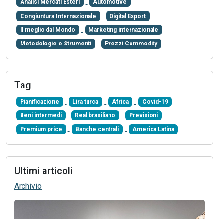
Analisi Mercati Esteri
Automotive
Congiuntura Internazionale
Digital Export
Il meglio dal Mondo
Marketing internazionale
Metodologie e Strumenti
Prezzi Commodity
Tag
Pianificazione
Lira turca
Africa
Covid-19
Beni intermedi
Real brasiliano
Previsioni
Premium price
Banche centrali
America Latina
Ultimi articoli
Archivio