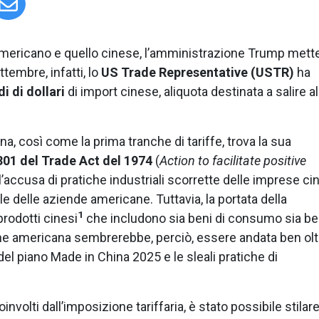
 americano e quello cinese, l’amministrazione Trump mett
embre, infatti, lo
US Trade Representative (USTR)
ha
i di dollari
di import cinese, aliquota destinata a salire al
na, così come la prima tranche di tariffe, trova la sua
301 del Trade Act del 1974
(
Action to facilitate positive
 l’accusa di pratiche industriali scorrette delle imprese ci
uale delle aziende americane. Tuttavia, la portata della
1
rodotti cinesi
che includono sia beni di consumo sia be
ione americana sembrerebbe, perciò, essere andata ben olt
ri del piano Made in China 2025 e le sleali pratiche di
oinvolti dall’imposizione tariffaria, è stato possibile stilar