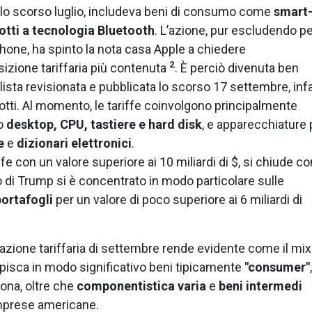
 lo scorso luglio, includeva beni di consumo come
smart
dotti a tecnologia Bluetooth
. L’azione, pur escludendo p
phone, ha spinto la nota casa Apple a chiedere
2
izione tariffaria più contenuta
. È perciò divenuta ben
 lista revisionata e pubblicata lo scorso 17 settembre, infat
tti. Al momento, le tariffe coinvolgono principalmente
to
desktop, CPU, tastiere e hard disk
, e apparecchiature 
e
e
dizionari elettronici
.
ffe con un valore superiore ai 10 miliardi di $, si chiude co
o di Trump si è concentrato in modo particolare sulle
portafogli
per un valore di poco superiore ai 6 miliardi di
l’azione tariffaria di settembre rende evidente come il mix
olpisca in modo significativo beni tipicamente
"consumer"
,
sona, oltre che
componentistica varia
e
beni intermedi
 imprese americane.