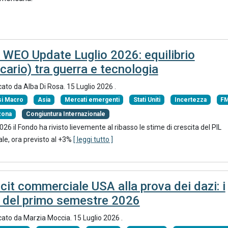
 WEO Update Luglio 2026: equilibrio
cario) tra guerra e tecnologia
cato da
Alba Di Rosa
.
15 Luglio 2026
.
si Macro
Asia
Mercati emergenti
Stati Uniti
Incertezza
F
zona
Congiuntura Internazionale
2026 il Fondo ha rivisto lievemente al ribasso le stime di crescita del PIL
le, ora previsto al +3%
[ leggi tutto ]
cit commerciale USA alla prova dei dazi: i
i del primo semestre 2026
cato da
Marzia Moccia
.
15 Luglio 2026
.