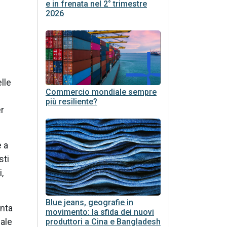
e in frenata nel 2° trimestre
2026
lle
Commercio mondiale sempre
più resiliente?
r
e a
sti
i,
Blue jeans, geografie in
inta
movimento: la sfida dei nuovi
nale
produttori a Cina e Bangladesh