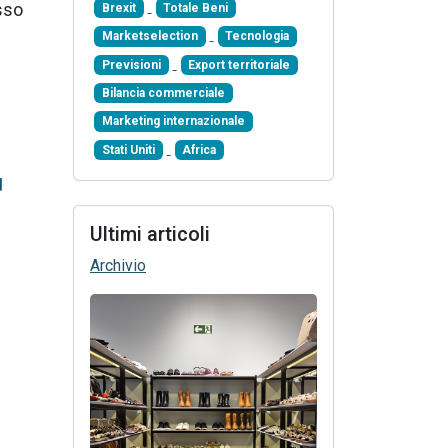
sso
Brexit
Totale Beni
Marketselection
Tecnologia
Previsioni
Export territoriale
Bilancia commerciale
Marketing internazionale
Stati Uniti
Africa
Ultimi articoli
Archivio