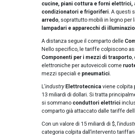
cucine, piani cottura e forni elettrici
condizionatori e frigoriferi
. A questi s
arredo
, soprattutto mobili in legno per l
lampadari e apparecchi di illuminazi
A distanza segue il comparto delle
Com
Nello specifico, le tariffe colpiscono as
Componenti per i mezzi di trasporto
,
elettroniche per autoveicoli come
ruote
mezzi speciali e
pneumatici
.
L’
industry
Elettrotecnica
viene colpita 
13 miliardi di dollari. Si tratta principal
si sommano
conduttori elettrici
inclus
comparto già attaccato dalle tariffe del
Con un valore di 15 miliardi di $, l’
indust
categoria colpita dall’intervento tariffar