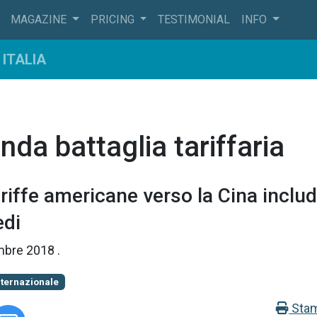
MAGAZINE
PRICING
TESTIMONIAL
INFO
ITALIA
nda battaglia tariffaria
riffe americane verso la Cina inclu
edi
mbre 2018
.
nternazionale
Sta