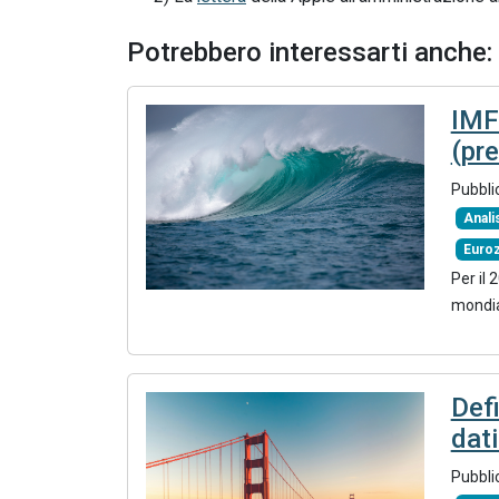
Potrebbero interessarti anche:
IMF
(pre
Pubbli
Anali
Euro
Per il 
mondia
Defi
dat
Pubbli