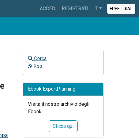
ACCEDI
REGISTRATI
IT
FREE TRIAL
Cerca
Rss
de
Ebook ExportPlanning
Visita il nostro archivio degli
Ebook
Clicca qui
mpa