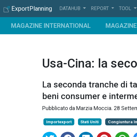
ExportPlanning
DATAHUB
REPORT
TOOL
MAGAZINE INTERNATIONAL
MAGAZINE 
Usa-Cina: la seco
La seconda tranche di ta
beni consumer e interm
Pubblicato da
Marzia Moccia
.
28 Sette
Importexport
Stati Uniti
Congiuntura I