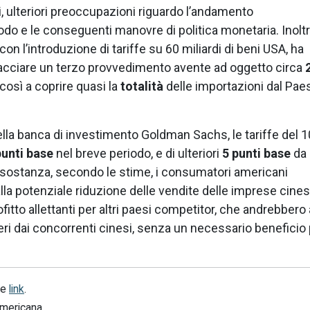
ti, ulteriori preoccupazioni riguardo l’andamento
odo e le conseguenti manovre di politica monetaria. Inoltr
con l’introduzione di tariffe su 60 miliardi di beni USA, ha
acciare un terzo provvedimento avente ad oggetto circa
così a coprire quasi la
totalità
delle importazioni dal Pae
la banca di investimento Goldman Sachs, le tariffe del 
punti base
nel breve periodo, e di ulteriori
5 punti base
da
n sostanza, secondo le stime, i consumatori americani
lla potenziale riduzione delle vendite delle imprese cinesi
ofitto allettanti per altri paesi competitor, che andrebbero 
iberi dai concorrenti cinesi, senza un necessario beneficio
te
link
.
americana.