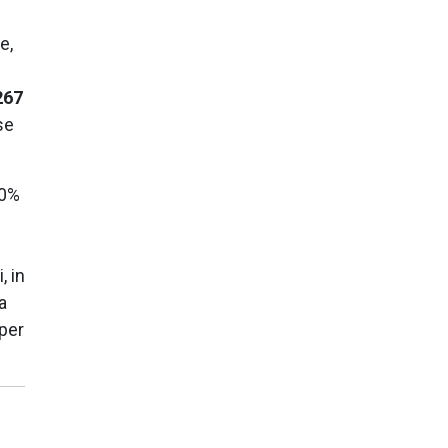
e,
267
se
10%
, in
a
 per