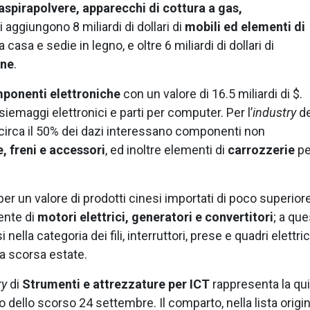
, aspirapolvere, apparecchi di cottura a gas,
i aggiungono 8 miliardi di dollari di
mobili ed elementi di
a casa e sedie in legno, e oltre 6 miliardi di dollari di
one
.
ponenti elettroniche
con un valore di 16.5 miliardi di $.
siemaggi elettronici e parti per computer. Per l’
industry
de
 circa il 50% dei dazi interessano componenti non
, freni e accessori
, ed inoltre elementi di
carrozzerie
pe
per un valore di prodotti cinesi importati di poco superior
mente di
motori elettrici, generatori e convertitori
; a que
i nella categoria dei fili, interruttori, prese e quadri elettric
la scorsa estate.
ry
di
Strumenti e attrezzature per ICT
rappresenta la qu
io dello scorso 24 settembre. Il comparto, nella lista origi