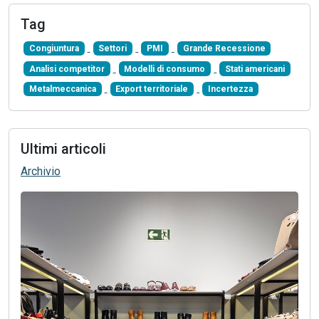
Tag
Congiuntura
Settori
PMI
Grande Recessione
Analisi competitor
Modelli di consumo
Stati americani
Metalmeccanica
Export territoriale
Incertezza
Ultimi articoli
Archivio