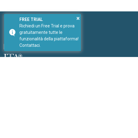
×
FREE TRIAL
Richiedi un Free Trial e prova
Seguici
gratuitamente tutte le
I nostri social
funzionalità della piattaforma!
Contattaci.
Link
I nostri portali
PricePedia
ForDataScientist
Studiabo srl
Ufficio studi per nuove imprese
Contatti:
Inviaci un messaggio
Sito web:
www.studiabo.it