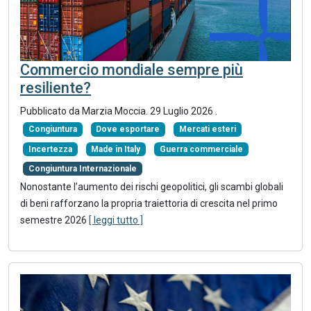
Commercio mondiale sempre più
resiliente?
Pubblicato da Marzia Moccia.
29 Luglio 2026
.
Congiuntura
Dove esportare
Mercati esteri
Incertezza
Made in Italy
Guerra commerciale
Congiuntura Internazionale
Nonostante l’aumento dei rischi geopolitici, gli scambi globali
di beni rafforzano la propria traiettoria di crescita nel primo
semestre 2026
[ leggi tutto ]