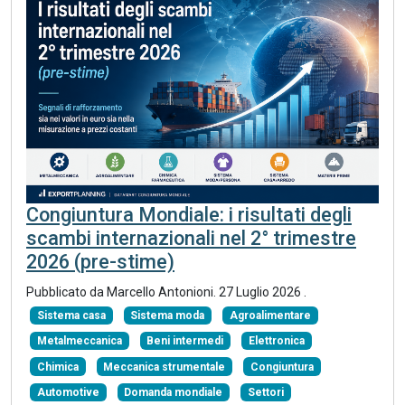
Congiuntura Mondiale: i risultati degli
scambi internazionali nel 2° trimestre
2026 (pre-stime)
Pubblicato da
Marcello Antonioni
.
27 Luglio 2026
.
Sistema casa
Sistema moda
Agroalimentare
Metalmeccanica
Beni intermedi
Elettronica
Chimica
Meccanica strumentale
Congiuntura
Automotive
Domanda mondiale
Settori