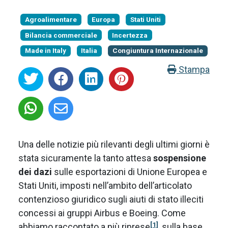
Agroalimentare
Europa
Stati Uniti
Bilancia commerciale
Incertezza
Made in Italy
Italia
Congiuntura Internazionale
Stampa
Una delle notizie più rilevanti degli ultimi giorni è
stata sicuramente la tanto attesa
sospensione
dei dazi
sulle esportazioni di Unione Europea e
Stati Uniti, imposti nell’ambito dell’articolato
contenzioso giuridico sugli aiuti di stato illeciti
concessi ai gruppi Airbus e Boeing. Come
[1]
abbiamo raccontato a più riprese
, sulla base