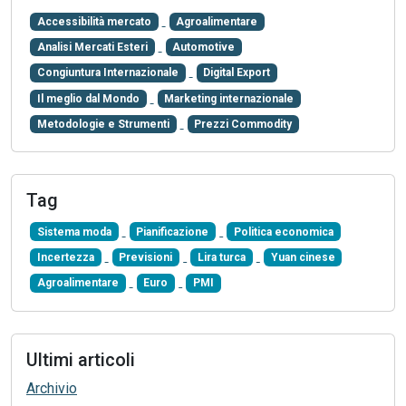
Accessibilità mercato
Agroalimentare
Analisi Mercati Esteri
Automotive
Congiuntura Internazionale
Digital Export
Il meglio dal Mondo
Marketing internazionale
Metodologie e Strumenti
Prezzi Commodity
Tag
Sistema moda
Pianificazione
Politica economica
Incertezza
Previsioni
Lira turca
Yuan cinese
Agroalimentare
Euro
PMI
Ultimi articoli
Archivio