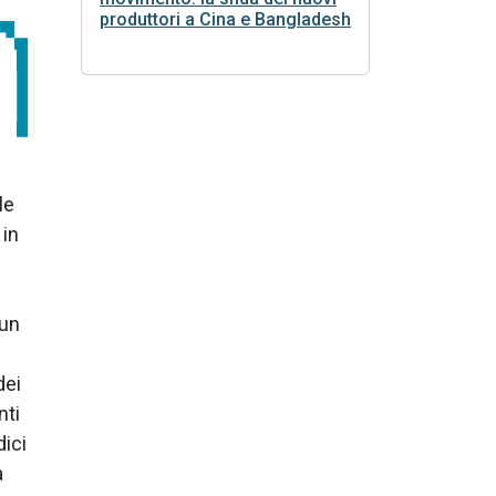
produttori a Cina e Bangladesh
le
 in
 un
dei
nti
dici
a