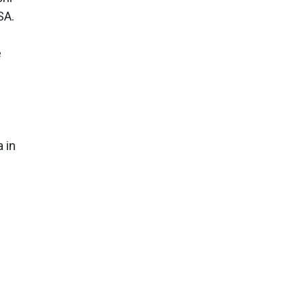
SA.
e
a in