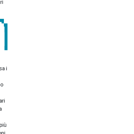
ri
sa i
uo
ari
a
 più
oni