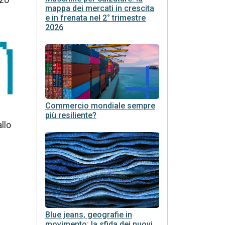
mappa dei mercati in crescita
e in frenata nel 2° trimestre
2026
Commercio mondiale sempre
più resiliente?
allo
Blue jeans, geografie in
movimento: la sfida dei nuovi