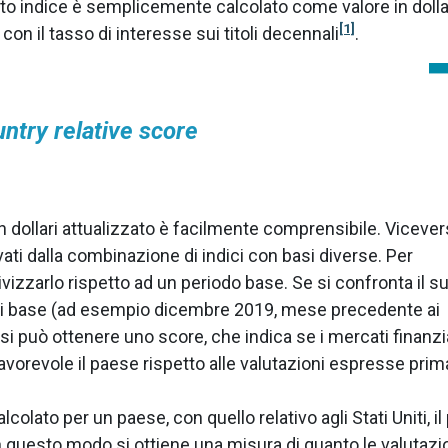
sto indice è semplicemente calcolato come valore in dolla
[1]
" con il tasso di interesse sui titoli decennali
.
ntry relative score
 in dollari attualizzato è facilmente comprensibile. Vicever
ivati dalla combinazione di indici con basi diverse. Per
ivizzarlo rispetto ad un periodo base. Se si confronta il s
do di base (ad esempio dicembre 2019, mese precedente ai
 si può ottenere uno score, che indica se i mercati finanzi
vorevole il paese rispetto alle valutazioni espresse prim
lcolato per un paese, con quello relativo agli Stati Uniti, il
 questo modo si ottiene una misura di quanto le valutazi