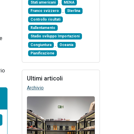
Stati americani
MENA
Franco svizzero
Sterlina
Controllo risultati
Rallentamento
Stadio sviluppo Importazioni
 e
Congiuntura
Oceania
Pianificazione
rio
Ultimi articoli
Archivio