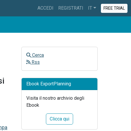
ACCEDI
REGISTRATI
IT
FREE TRIAL
Cerca
Rss
si
Ebook ExportPlanning
Visita il nostro archivio degli
Ebook
Clicca qui
mpa