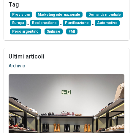
Tag
Previsioni
Marketing internazionale
Domanda mondiale
Europa
Real brasiliano
Pianificazione
Automotive
Peso argentino
Siulisse
FMI
Ultimi articoli
Archivio