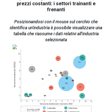
prezzi costanti: i settori trainanti e
frenanti
Posizionandosi con il mouse sul cerchio che
identifica un'industria è possibile visualizzare una
tabella che riassume i dati relativi all'industria
selezionata
10
E2
D3
8
A1
Variazione tendenziale 2022Q3
F3
6
F2
D4
F1
E1
F5
D2
C1
E0
4
F4
B4
A2
D1
2
B5
B2
B1
E3
0
B6
E4
B3
-1
0
1
2
3
4
5
6
7
8
9
10
11
Variazione tendenziale I semestre 2022
Commodity
Final Goods
Domanda mondiale
2021, mld $2012