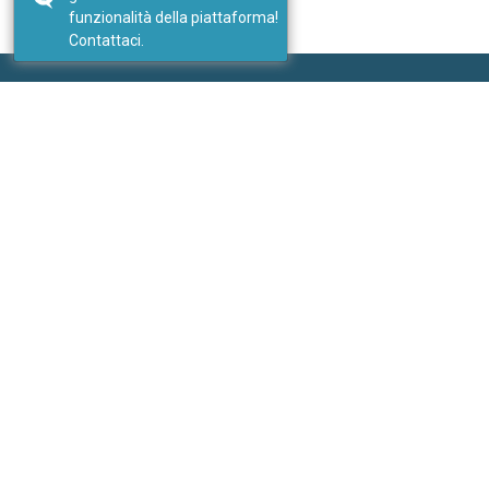
funzionalità della piattaforma!
Contattaci.
Seguici
I nostri social
Link
I nostri portali
PricePedia
ForDataScientist
Studiabo srl
Ufficio studi per nuove imprese
Contatti:
Inviaci un messaggio
Sito web:
www.studiabo.it