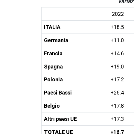
variaz
2022
ITALIA
+18.5
Germania
+11.0
Francia
+14.6
Spagna
+19.0
Polonia
+17.2
Paesi Bassi
+26.4
Belgio
+17.8
Altri paesi UE
+17.3
TOTALE UE
+16.7