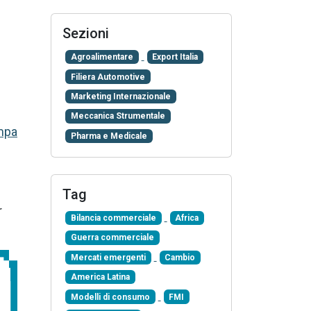
Sezioni
Agroalimentare
Export Italia
Filiera Automotive
Marketing Internazionale
Meccanica Strumentale
mpa
Pharma e Medicale
Tag
r
Bilancia commerciale
Africa
Guerra commerciale
Mercati emergenti
Cambio
America Latina
Modelli di consumo
FMI