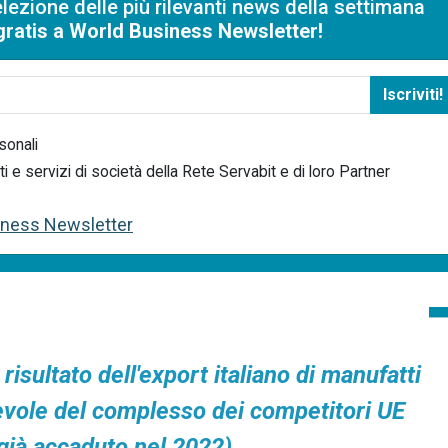
lezione delle più rilevanti news della settimana
i gratis a World Business Newsletter!
Iscriviti!
sonali
e servizi di società della Rete Servabit e di loro Partner
siness Newsletter
risultato dell'export italiano di manufatti
vole del complesso dei competitori UE
già accaduto nel 2022).