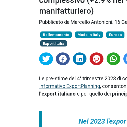
complessivo (+2.9% nei v
manifatturiero)
Pubblicato da
Marcello Antonioni
.
16 G
Rallentamento
Made in Italy
Europa
Export Italia
Le pre-stime del 4° trimestre 2023 di c
Informativo ExportPlanning
, consenton
l'
export italiano
e per quello dei
princi
Nel 2023 l'expor