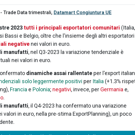
- Trade Data trimestrali,
Datamart Congiuntura UE
estre 2023
tutti i principali esportatori comunitari
(Italia,
 Bassi e Belgio, oltre che l'insieme degli altri esportatori
ali negative
nei valori in euro.
di manufatti
, nel Q3-2023 la variazione tendenziale è
uali nei valori in euro.
confermato
dinamiche assai rallentate
per l'export italia
tendenziali solo leggermente positivi
per
Italia
(+1.3% rispe
ing),
Francia
e
Polonia
;
negativi
, invece, per
Germania
e,
io
.
di manufatti
, il Q4-2023 ha confermato una variazione
 valori in euro, nella pre-stima ExportPlanning), un poco
dente.