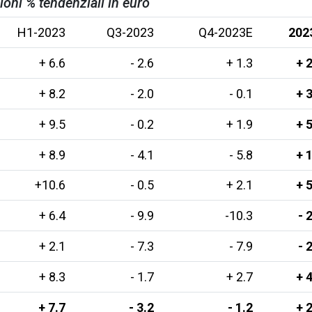
ioni % tendenziali in euro
H1-2023
Q3-2023
Q4-2023E
202
+ 6.6
- 2.6
+ 1.3
+ 
+ 8.2
- 2.0
- 0.1
+ 
+ 9.5
- 0.2
+ 1.9
+ 
+ 8.9
- 4.1
- 5.8
+ 
+10.6
- 0.5
+ 2.1
+ 
+ 6.4
- 9.9
-10.3
- 
+ 2.1
- 7.3
- 7.9
- 
+ 8.3
- 1.7
+ 2.7
+ 
+ 7.7
- 3.2
- 1.2
+ 