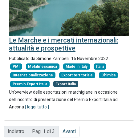
Le Marche e i mercati internazionali:
attualità e prospettive
Pubblicato da Simone Zambelli.
16 Novembre 2022
.
PMI
Metalmeccanica
Made in Italy
Italia
Internazionalizzazione
Export territoriale
Chimica
Premio Export Italia
Export Italia
Un’overview delle esportazioni marchigiane in occasione
dell’incontro di presentazione del Premio Export Italia ad
Ancona
[ leggi tutto ]
Indietro
Pag. 1 di 3
Avanti