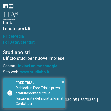
Link
I nostri portali
PricePedia
ForDataScientist
Studiabo srl
Ufficio studi per nuove imprese
Contatti:
Inviaci un messaggio
Sito web:
www.studiabo.it
×
FREE TRIAL
Richiedi un Free Trial e prova
Copyright © ExportPlanning 2026
gratuitamente tutte le
funzionalità della piattaforma!
Inviaci un messaggio
| Telefono: 0039 051 5870353 |
Contattaci.
Privacy policy