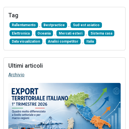
Tag
Rallentamento
Bestpractice
Sud-est asiatico
Elettronica
Oceania
Mercati esteri
Sistema casa
Data visualization
Analisi competitor
Italia
Ultimi articoli
Archivio