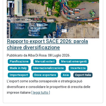
Rapporto export SACE 2026: parola
chiave diversificazione
Pubblicato da Alba Di Rosa.
08 Luglio 2026
.
Pianificazione
Mercati esteri
Mercati emergenti
Made in Italy
Internazionalizzazione
Incertezza
Importexport
Dove esportare
Asia
Export Italia
L’export come scelta consapevole e strategica può
diversificare e consolidare le prospettive di crescita delle
imprese italiane
[ leggi tutto ]