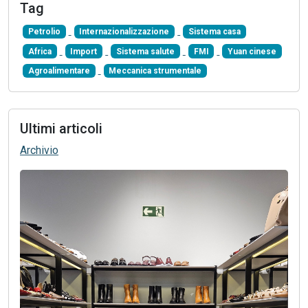
Tag
Petrolio
Internazionalizzazione
Sistema casa
Africa
Import
Sistema salute
FMI
Yuan cinese
Agroalimentare
Meccanica strumentale
Ultimi articoli
Archivio