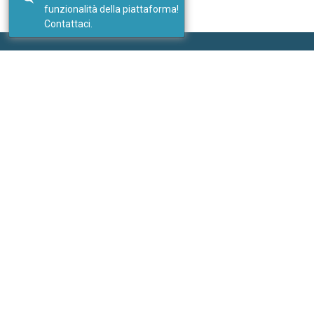
funzionalità della piattaforma!
Contattaci.
Seguici
I nostri social
Link
I nostri portali
PricePedia
ForDataScientist
Studiabo srl
Ufficio studi per nuove imprese
Contatti:
Inviaci un messaggio
Sito web:
www.studiabo.it