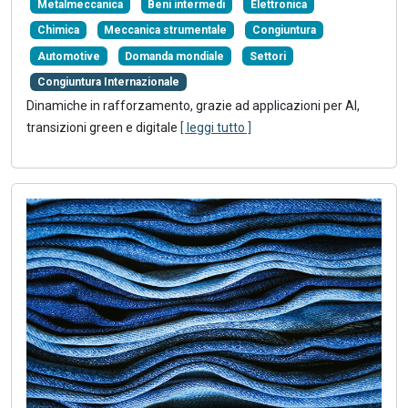
Metalmeccanica
Beni intermedi
Elettronica
Chimica
Meccanica strumentale
Congiuntura
Automotive
Domanda mondiale
Settori
Congiuntura Internazionale
Dinamiche in rafforzamento, grazie ad applicazioni per AI,
transizioni green e digitale
[ leggi tutto ]