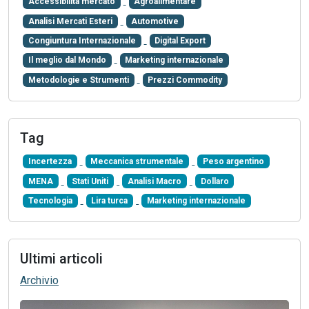
Accessibilità mercato
Agroalimentare
Analisi Mercati Esteri
Automotive
Congiuntura Internazionale
Digital Export
Il meglio dal Mondo
Marketing internazionale
Metodologie e Strumenti
Prezzi Commodity
Tag
Incertezza
Meccanica strumentale
Peso argentino
MENA
Stati Uniti
Analisi Macro
Dollaro
Tecnologia
Lira turca
Marketing internazionale
Ultimi articoli
Archivio