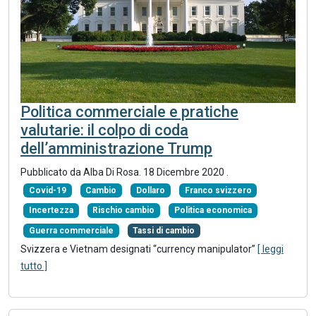
Politica commerciale e pratiche
valutarie: il colpo di coda
dell’amministrazione Trump
Pubblicato da Alba Di Rosa.
18 Dicembre 2020
.
Covid-19
Cambio
Dollaro
Franco svizzero
Incertezza
Rischio cambio
Politica economica
Guerra commerciale
Tassi di cambio
Svizzera e Vietnam designati “currency manipulator”
[ leggi
tutto ]