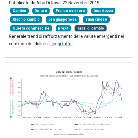
Pubblicato da Alba Di Rosa.
22 Novembre 2019
.
Cambio
Dollaro
Franco svizzero
Incertezza
Rischio cambio
Jen giapponese
Yuan cinese
Guerra commerciale
Brexit
Tassi di cambio
Generale trend di rafforzamento delle valute emergenti nei
confronti del dollaro.
[ leggi tutto ]