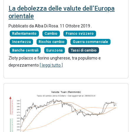
La debolezza delle valute dell’Europa
orientale
Pubblicato da Alba Di Rosa.
11 Ottobre 2019
.
Rallentamento
Cambio
Franco svizzero
Incertezza
Rischio cambio
Guerra commerciale
Banche centrali
Eurozona
Tassi di cambio
Zloty polacco e fiorino ungherese, tra populismo e
deprezzamento
[ leggi tutto ]