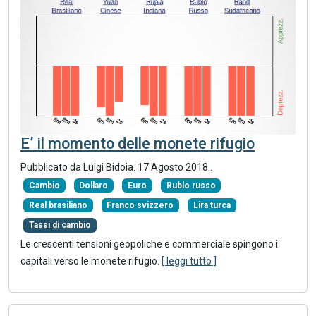
E’ il momento delle monete rifugio
Pubblicato da Luigi Bidoia.
17 Agosto 2018
.
Cambio
Dollaro
Euro
Rublo russo
Real brasiliano
Franco svizzero
Lira turca
Tassi di cambio
Le crescenti tensioni geopoliche e commerciale spingono i
capitali verso le monete rifugio.
[ leggi tutto ]