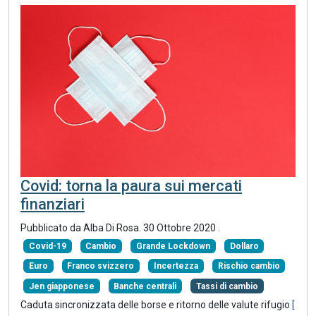
Covid: torna la paura sui mercati
finanziari
Pubblicato da Alba Di Rosa.
30 Ottobre 2020
.
Covid-19
Cambio
Grande Lockdown
Dollaro
Euro
Franco svizzero
Incertezza
Rischio cambio
Jen giapponese
Banche centrali
Tassi di cambio
Caduta sincronizzata delle borse e ritorno delle valute rifugio
[