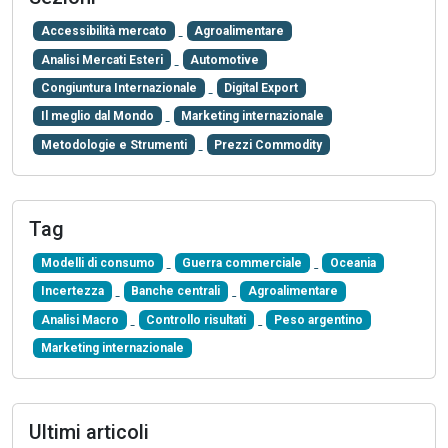
Accessibilità mercato
Agroalimentare
Analisi Mercati Esteri
Automotive
Congiuntura Internazionale
Digital Export
Il meglio dal Mondo
Marketing internazionale
Metodologie e Strumenti
Prezzi Commodity
Tag
Modelli di consumo
Guerra commerciale
Oceania
Incertezza
Banche centrali
Agroalimentare
Analisi Macro
Controllo risultati
Peso argentino
Marketing internazionale
Ultimi articoli