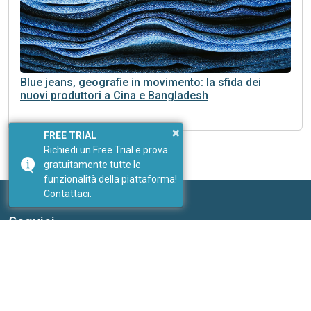
Blue jeans, geografie in movimento: la sfida dei
nuovi produttori a Cina e Bangladesh
×
FREE TRIAL
Richiedi un Free Trial e prova
gratuitamente tutte le
funzionalità della piattaforma!
Contattaci.
Seguici
I nostri social
Link