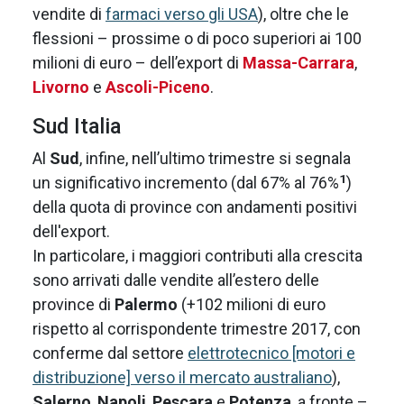
vendite di
farmaci verso gli USA
), oltre che le
flessioni – prossime o di poco superiori ai 100
milioni di euro – dell’export di
Massa-Carrara
,
Livorno
e
Ascoli-Piceno
.
Sud Italia
Al
Sud
, infine, nell’ultimo trimestre si segnala
1
un significativo incremento (dal 67% al 76%
)
della quota di province con andamenti positivi
dell'export.
In particolare, i maggiori contributi alla crescita
sono arrivati dalle vendite all’estero delle
province di
Palermo
(+102 milioni di euro
rispetto al corrispondente trimestre 2017, con
conferme dal settore
elettrotecnico [motori e
distribuzione] verso il mercato australiano
),
Salerno
,
Napoli
,
Pescara
e
Potenza
, a fronte –