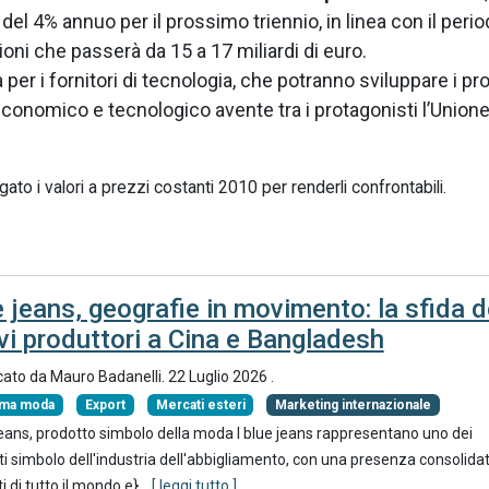
 del 4% annuo per il prossimo triennio, in linea con il peri
ni che passerà da 15 a 17 miliardi di euro.
per i fornitori di tecnologia, che potranno sviluppare i pro
economico e tecnologico avente tra i protagonisti l’Union
to i valori a prezzi costanti 2010 per renderli confrontabili.
 jeans, geografie in movimento: la sfida d
vi produttori a Cina e Bangladesh
cato da
Mauro Badanelli
.
22 Luglio 2026
.
ema moda
Export
Mercati esteri
Marketing internazionale
 jeans, prodotto simbolo della moda I blue jeans rappresentano uno dei
ti simbolo dell'industria dell'abbigliamento, con una presenza consolidat
 di tutto il mondo e}
...
[ leggi tutto ]