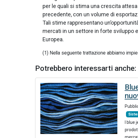
per le quali si stima una crescita attesa
precedente, con un volume di esportazio
Tali stime rappresentano un’opportunità 
mercati in un settore in forte sviluppo 
Europea.
(1) Nella seguente trattazione abbiamo impiega
Potrebbero interessarti anche:
Blue
nuo
Pubbli
Sist
I blue
prodot
mercati