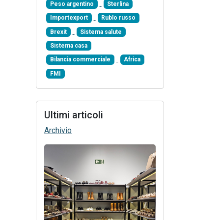
Peso argentino
Sterlina
Importexport
Rublo russo
Brexit
Sistema salute
Sistema casa
Bilancia commerciale
Africa
FMI
Ultimi articoli
Archivio