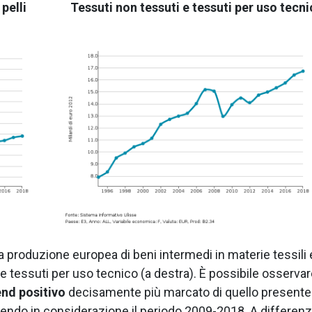
pelli
Tessuti non tessuti e tessuti per uso tecn
 produzione europea di beni intermedi in materie tessili 
ti e tessuti per uso tecnico (a destra). È possibile osserva
end positivo
decisamente più marcato di quello presente
ndendo in considerazione il periodo 2009-2018. A differen