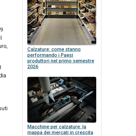
09
l
uro,
Calzature: come stanno
performando i Paesi
produttori nel primo semestre
2026
3
dia
suti
Macchine per calzature: la
mappa dei mercati in crescita