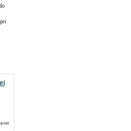
odo
pri
e
ei
a nei