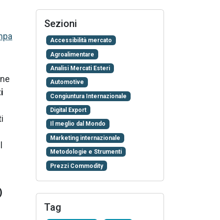
Sezioni
mpa
Accessibilità mercato
Agroalimentare
Analisi Mercati Esteri
one
Automotive
i
Congiuntura Internazionale
Digital Export
i
Il meglio dal Mondo
Marketing internazionale
l
Metodologie e Strumenti
Prezzi Commodity
)
Tag