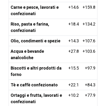
Carne e pesce, lavorati e
+14.6
+159.8
confezionati
Riso, pasta e farina,
+18.4
+134.2
confezionati
Olio, condimenti e spezie
+14.3
+107.6
Acqua e bevande
+27.8
+103.6
analcoliche
Biscotti e altri prodotti da
+15.5
+97.9
forno
Tè e caffè confezionato
+22.1
+84.3
Ortaggi e frutta, lavorati e
+10.2
+77.9
confezionati