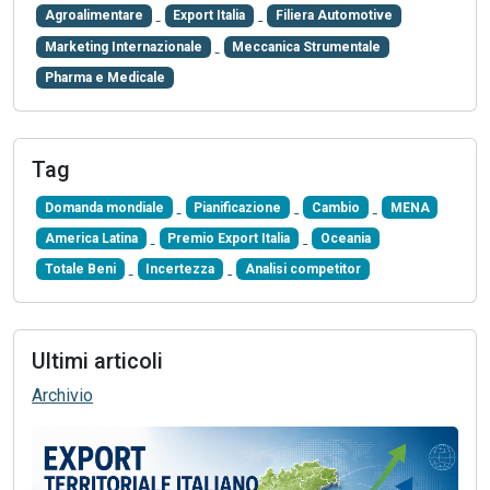
Agroalimentare
Export Italia
Filiera Automotive
Marketing Internazionale
Meccanica Strumentale
Pharma e Medicale
Tag
Domanda mondiale
Pianificazione
Cambio
MENA
America Latina
Premio Export Italia
Oceania
Totale Beni
Incertezza
Analisi competitor
Ultimi articoli
Archivio