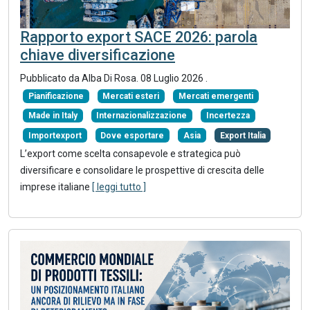
Rapporto export SACE 2026: parola
chiave diversificazione
Pubblicato da
Alba Di Rosa
.
08 Luglio 2026
.
Pianificazione
Mercati esteri
Mercati emergenti
Made in Italy
Internazionalizzazione
Incertezza
Importexport
Dove esportare
Asia
Export Italia
L’export come scelta consapevole e strategica può
diversificare e consolidare le prospettive di crescita delle
imprese italiane
[ leggi tutto ]