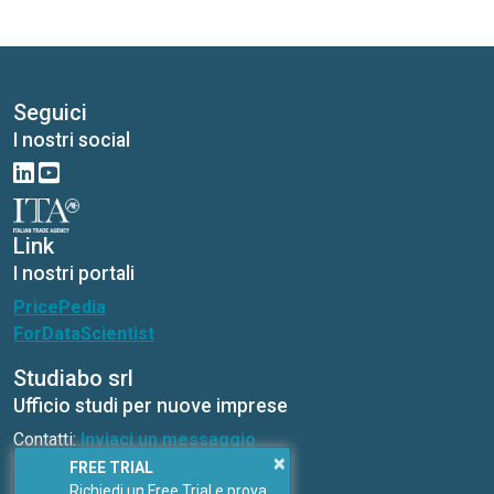
Seguici
I nostri social
Link
I nostri portali
PricePedia
ForDataScientist
Studiabo srl
Ufficio studi per nuove imprese
Contatti:
Inviaci un messaggio
×
Sito web:
www.studiabo.it
FREE TRIAL
Richiedi un Free Trial e prova