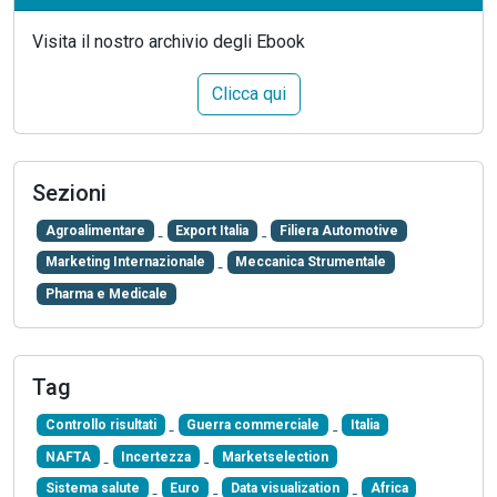
Visita il nostro archivio degli Ebook
Clicca qui
Sezioni
Agroalimentare
Export Italia
Filiera Automotive
Marketing Internazionale
Meccanica Strumentale
Pharma e Medicale
Tag
Controllo risultati
Guerra commerciale
Italia
NAFTA
Incertezza
Marketselection
Sistema salute
Euro
Data visualization
Africa