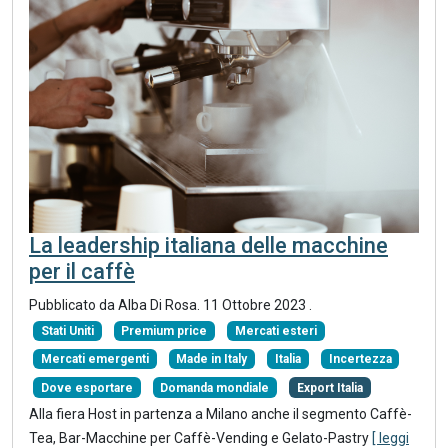
La leadership italiana delle macchine
per il caffè
Pubblicato da Alba Di Rosa.
11 Ottobre 2023
.
Stati Uniti
Premium price
Mercati esteri
Mercati emergenti
Made in Italy
Italia
Incertezza
Dove esportare
Domanda mondiale
Export Italia
Alla fiera Host in partenza a Milano anche il segmento Caffè-
Tea, Bar-Macchine per Caffè-Vending e Gelato-Pastry
[ leggi