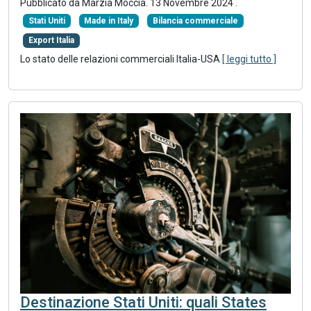
Pubblicato da Marzia Moccia.
13 Novembre 2024
.
Stati Uniti
Made in Italy
Bilancia commerciale
Export Italia
Lo stato delle relazioni commerciali Italia-USA
[ leggi tutto ]
Destinazione Stati Uniti: quali States