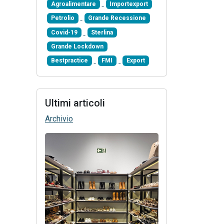
Agroalimentare
Importexport
Petrolio
Grande Recessione
Covid-19
Sterlina
Grande Lockdown
Bestpractice
FMI
Export
Ultimi articoli
Archivio