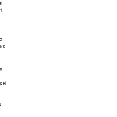
si
i
do
 di
Le
pei:
d