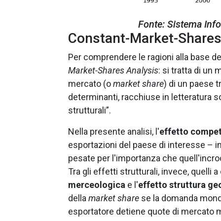
Fonte: Sistema Info
Constant-Market-Shares
Per comprendere le ragioni alla base del
Market-Shares Analysis
: si tratta di u
mercato (o
market share
) di un paese t
determinanti, racchiuse in letteratura so
strutturali”.
Nella presente analisi, l'
effetto competi
esportazioni del paese di interesse – in
pesate per l'importanza che quell'incr
Tra gli effetti strutturali, invece, quelli 
merceologica
e l'
effetto struttura ge
della
market share
se la domanda mondia
esportatore detiene quote di mercato ma