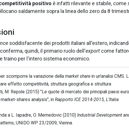
competitività positivo
è infatti rilevante e stabile, come 
collocano saldamente sopra la linea dello zero da 8 trimestr
sioni
ance
soddisfacente dei prodotti italiani all'estero, indican
i conferma, quindi, il primario ruolo dell'
export
come fattore
le traino per l'intero sistema economico.
 per scomporre la variazione della
market share
in un'analisi CMS. 
lare effetto competitività, struttura geografica e struttura
ti, M. Repole (2015) "Le quote di mercato dei principali paesi euro
-market-shares analysis", in
Rapporto ICE 2014-2015, L'Italia
manda a L. Iapadre, O. Memedovic (2010)
Industrial Development an
Patterns
, UNIDO WP 23/2009, Vienna.