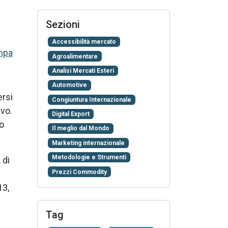
Sezioni
Accessibilità mercato
mpa
Agroalimentare
Analisi Mercati Esteri
Automotive
ersi
Congiuntura Internazionale
ivo.
Digital Export
o
Il meglio dal Mondo
Marketing internazionale
Metodologie e Strumenti
 di
Prezzi Commodity
13,
Tag