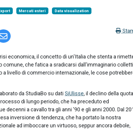
xport
Mercati esteri
Data visualization
Sta
crisi economica, il concetto di un'Italia che stenta a rimett
 comune, che fatica a sradicarsi dall'immaginario collett
 livello di commercio internazionale, le cose potrebber
laborato da StudiaBo su dati
SiUlisse
, il declino della quota
processo di lungo periodo, che ha preceduto ed
 decenni a cavallo tra gli anni '90 e gli anni 2000. Dal 20
tesa inversione di tendenza, che ha portato la nostra
zionale ad imboccare un virtuoso, seppur ancora debole,