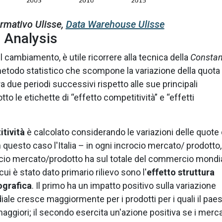
rmativo Ulisse,
Data Warehouse Ulisse
 Analysis
 cambiamento, è utile ricorrere alla tecnica della
Constan
n metodo statistico che scompone la variazione della quota 
ra due periodi successivi rispetto alle sue principali
tto le etichette di “effetto competitività” e “effetti
tività
è calcolato considerando le variazioni delle quote 
 questo caso l'Italia – in ogni incrocio mercato/ prodotto,
ocio mercato/prodotto ha sul totale del commercio mondia
a cui è stato dato primario rilievo sono l'
effetto struttura
ografica
. Il primo ha un impatto positivo sulla variazione
le cresce maggiormente per i prodotti per i quali il pae
ggiori; il secondo esercita un'azione positiva se i merca