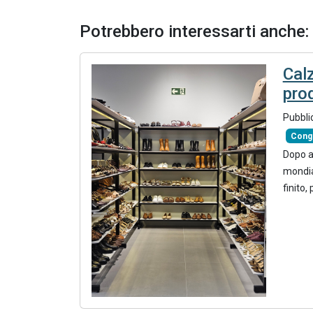
Potrebbero interessarti anche:
Cal
pro
Pubbli
Cong
Dopo a
mondia
finito,