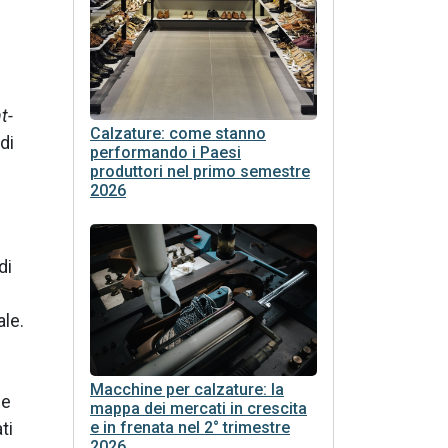
t-
Calzature: come stanno
di
performando i Paesi
produttori nel primo semestre
2026
di
le.
Macchine per calzature: la
se
mappa dei mercati in crescita
e in frenata nel 2° trimestre
ti
2026