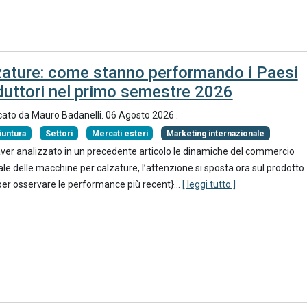
zature: come stanno performando i Paesi
duttori nel primo semestre 2026
cato da
Mauro Badanelli
.
06 Agosto 2026
.
iuntura
Settori
Mercati esteri
Marketing internazionale
ver analizzato in un precedente articolo le dinamiche del commercio
le delle macchine per calzature, l’attenzione si sposta ora sul prodotto
 per osservare le performance più recent}
...
[ leggi tutto ]