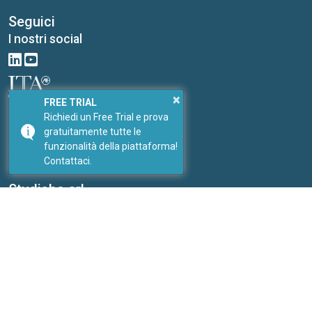
Seguici
I nostri social
×
FREE TRIAL
Link
Richiedi un Free Trial e prova
I nostri portali
gratuitamente tutte le
PricePedia
funzionalità della piattaforma!
ForDataScientist
Contattaci.
Studiabo srl
Ufficio studi per nuove imprese
Contatti:
Inviaci un messaggio
Sito web:
www.studiabo.it
Copyright © ExportPlanning 2026