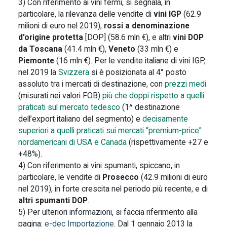
3) Con riferimento ai vini fermi, si segnala, in
particolare, la rilevanza delle vendite di
vini IGP
(62.9
milioni di euro nel 2019),
rossi a denominazione
d'origine protetta
[DOP] (58.6 mln €), e altri
vini DOP
da Toscana
(41.4 mln €),
Veneto
(33 mln €) e
Piemonte
(16 mln €). Per le vendite italiane di vini IGP,
nel 2019 la
Svizzera
si è posizionata al 4° posto
assoluto tra i mercati di destinazione, con
prezzi medi
(misurati nei valori FOB)
più che doppi rispetto a quelli
praticati sul mercato tedesco
(1^ destinazione
dell’export italiano del segmento) e
decisamente
superiori a quelli praticati sui mercati “premium-price”
nordamericani di USA e Canada
(rispettivamente +27 e
+48%).
4) Con riferimento ai vini spumanti, spiccano, in
particolare, le vendite di
Prosecco
(42.9 milioni di euro
nel 2019), in forte crescita nel periodo più recente, e di
altri spumanti DOP
.
5) Per ulteriori informazioni, si faccia riferimento alla
pagina:
e-dec Importazione
. Dal 1 gennaio 2013 la