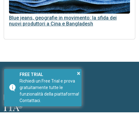
Blue jeans, geografie in movimento: la sfida dei
nuovi produttori a Cina e Bangladesh
×
FREE TRIAL
Seguici
Richiedi un Free Trial e prova
I nostri social
gratuitamente tutte le
funzionalità della piattaforma!
Contattaci.
Link
I nostri portali
PricePedia