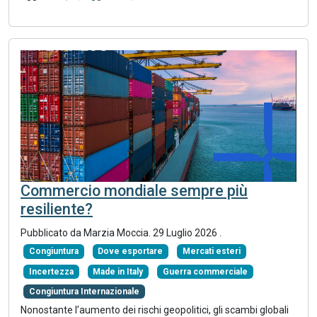
Commercio mondiale sempre più
resiliente?
Pubblicato da
Marzia Moccia
.
29 Luglio 2026
.
Congiuntura
Dove esportare
Mercati esteri
Incertezza
Made in Italy
Guerra commerciale
Congiuntura Internazionale
Nonostante l’aumento dei rischi geopolitici, gli scambi globali