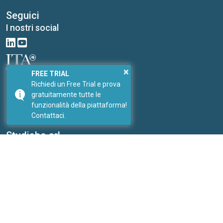
Seguici
I nostri social
×
Link
FREE TRIAL
Richiedi un Free Trial e prova
I nostri portali
gratuitamente tutte le
PricePedia
funzionalità della piattaforma!
ForDataScientist
Contattaci.
Studiabo srl
Ufficio studi per nuove imprese
Contatti:
Inviaci un messaggio
Sito web:
www.studiabo.it
Copyright © ExportPlanning 2026