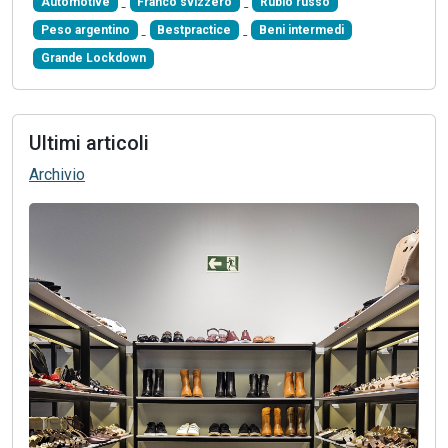
Automotive
Franco svizzero
Rublo russo
Peso argentino
Bestpractice
Beni intermedi
Grande Lockdown
Ultimi articoli
Archivio