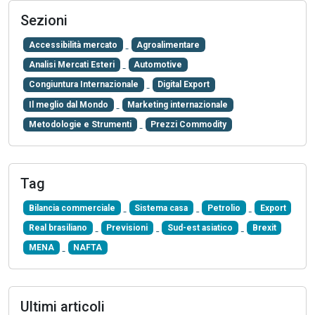
Sezioni
Accessibilità mercato
Agroalimentare
Analisi Mercati Esteri
Automotive
Congiuntura Internazionale
Digital Export
Il meglio dal Mondo
Marketing internazionale
Metodologie e Strumenti
Prezzi Commodity
Tag
Bilancia commerciale
Sistema casa
Petrolio
Export
Real brasiliano
Previsioni
Sud-est asiatico
Brexit
MENA
NAFTA
Ultimi articoli