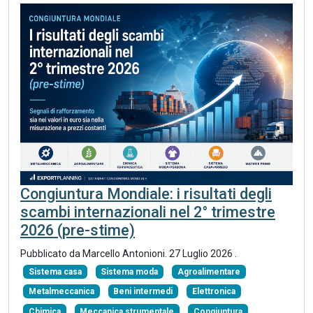
Congiuntura Mondiale: i risultati degli
scambi internazionali nel 2° trimestre
2026 (pre-stime)
Pubblicato da
Marcello Antonioni
.
27 Luglio 2026
.
Sistema casa
Sistema moda
Agroalimentare
Metalmeccanica
Beni intermedi
Elettronica
Chimica
Meccanica strumentale
Congiuntura