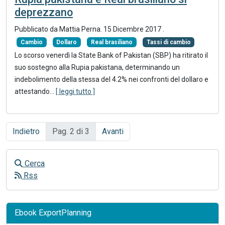
deprezzano
Pubblicato da Mattia Perna.
15 Dicembre 2017
.
Cambio
Dollaro
Real brasiliano
Tassi di cambio
Lo scorso venerdì la State Bank of Pakistan (SBP) ha ritirato il
suo sostegno alla Rupia pakistana, determinando un
indebolimento della stessa del 4.2% nei confronti del dollaro e
attestando...
[ leggi tutto ]
Indietro
Pag. 2 di 3
Avanti
Cerca
Rss
Ebook ExportPlanning