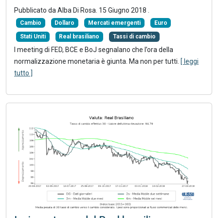
Pubblicato da Alba Di Rosa.
15 Giugno 2018
.
Cambio
Dollaro
Mercati emergenti
Euro
Stati Uniti
Real brasiliano
Tassi di cambio
I meeting di FED, BCE e BoJ segnalano che l’ora della
normalizzazione monetaria è giunta. Ma non per tutti.
[ leggi
tutto ]