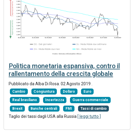
Politica monetaria espansiva, contro il
rallentamento della crescita globale
Pubblicato da Alba Di Rosa.
02 Agosto 2019
.
Cambio
Congiuntura
Dollaro
Euro
Real brasiliano
Incertezza
Guerra commerciale
Brexit
Banche centrali
FMI
Tassi di cambio
Taglio dei tassi dagli USA alla Russia
[ leggi tutto ]