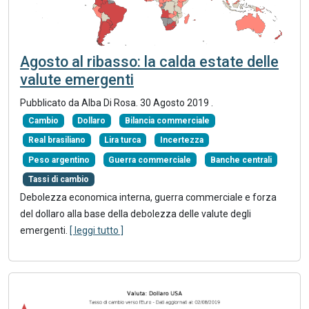
Agosto al ribasso: la calda estate delle
valute emergenti
Pubblicato da Alba Di Rosa.
30 Agosto 2019
.
Cambio
Dollaro
Bilancia commerciale
Real brasiliano
Lira turca
Incertezza
Peso argentino
Guerra commerciale
Banche centrali
Tassi di cambio
Debolezza economica interna, guerra commerciale e forza
del dollaro alla base della debolezza delle valute degli
emergenti.
[ leggi tutto ]