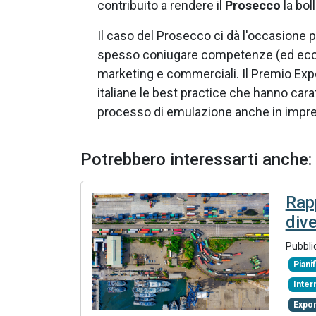
contribuito a rendere il
Prosecco
la bol
Il caso del Prosecco ci dà l'occasione 
spesso coniugare competenze (ed ecce
marketing e commerciali. Il Premio Expor
italiane le best practice che hanno caratt
processo di emulazione anche in impre
Potrebbero interessarti anche:
Rap
dive
Pubbli
Piani
Inter
Export