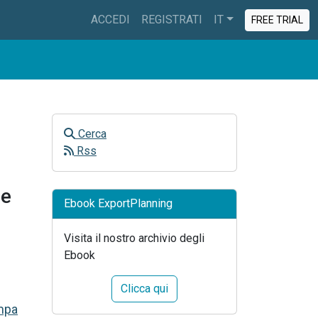
ACCEDI
REGISTRATI
IT
FREE TRIAL
Cerca
Rss
 e
Ebook ExportPlanning
Visita il nostro archivio degli
Ebook
Clicca qui
mpa