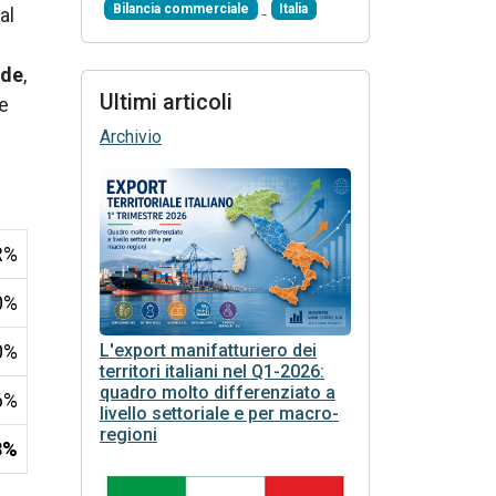
Bilancia commerciale
Italia
al
nde
,
Ultimi articoli
e
Archivio
R%
0%
0%
L'export manifatturiero dei
territori italiani nel Q1-2026:
quadro molto differenziato a
6%
livello settoriale e per macro-
regioni
3%