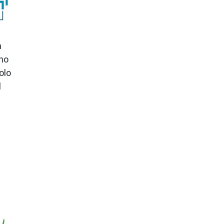
n
gno
olo
l