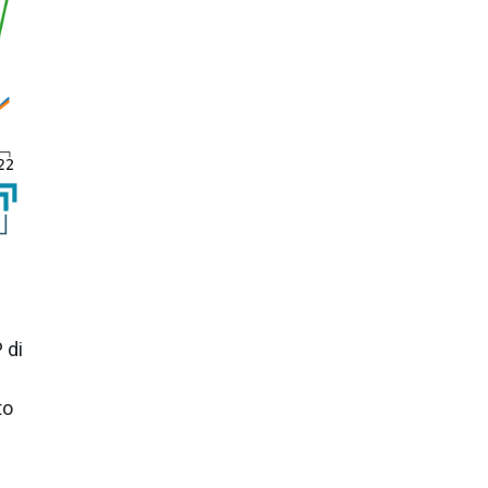
 di
to