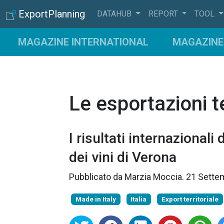
ExportPlanning
DATAHUB
REPORT
TOOL
MAGAZINE INTERNATIONAL
MAGAZINE 
Le esportazioni te
I risultati internazionali
dei vini di Verona
Pubblicato da
Marzia Moccia
.
21 Sette
Made in Italy
Italia
Export territoriale