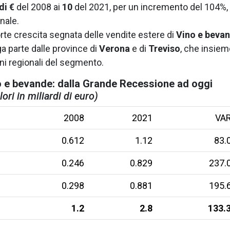
di €
del 2008 ai
10
del 2021, per un incremento del 104%, 
nale.
forte crescita segnata delle vendite estere di
Vino e beva
ga parte dalle province di
Verona
e di
Treviso
, che insiem
ni regionali del segmento.
no e bevande: dalla Grande Recessione ad oggi
lori in miliardi di euro)
2008
2021
VA
0.612
1.12
83.
0.246
0.829
237.
0.298
0.881
195.
1.2
2.8
133.