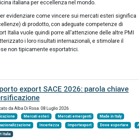
licina italiana per eccellenza nel mondo.
per evidenziare come vincere sui mercati esteri significa
llenze) di prodotto, con adeguate competenze di
t Italia vuole quindi porre all'attenzione delle altre PMI
erizzato i loro risultati internazionali, e stimolare il
se non tipicamente esportatrici.
porto export SACE 2026: parola chiave
rsificazione
cato da
Alba Di Rosa
.
08 Luglio 2026
.
ficazione
Mercati esteri
Mercati emergenti
Made in Italy
nazionalizzazione
Incertezza
Importexport
Dove esportare
 Italia