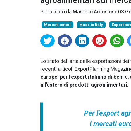
agroalimentari sui merca
Pubblicato da
Marcello Antonioni
.
03 G
Mercati esteri
Made in Italy
Export terr
Lo stato dell'arte delle esportazioni dei 
recenti articoli ExportPlanning Magazin
europei per l'export italiano di beni
e, 
all'estero di prodotti agroalimentari
.
Per l'export agr
i
mercati eur