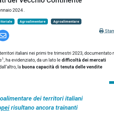
ti del Vecchio Continente
ennaio 2024
.
itoriale
Agroalimentare
Agroalimentare
Sta
territori italiani nei primi tre trimestri 2023, documentato 
1
e
, ha evidenziato, da un lato le
difficoltà dei mercati
dall'altro, la
buona capacità di tenuta delle vendite
oalimentare dei territori italiani
opei
risultano ancora trainanti