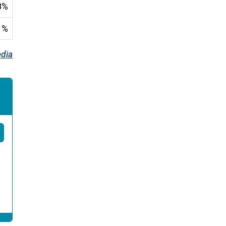
.8%
1%
dia