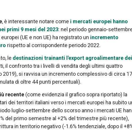
e
, è interessante notare come
i mercati europei hanno
nei primi 9 mesi del 2023
: nel periodo gennaio-settembr
 europei (UE e non UE) ha registrato un
incremento
uro
rispetto al corrispondente periodo 2022.
to, le
destinazioni trainanti l'export agroalimentare de
, il confronto tra i livelli di vendita degli ultimi quattro
o 2019), si ravvisa un incremento complessivo di circa 17
mulata di oltre 44 punti percentuali).
più recente
(come evidenzia il grafico sopra riportato) la
i dei territori italiani verso i mercati europei ha subito u
eriodo luglio-settembre dello scorso anno i mercati UE ha
% del primo semestre al +2% del trimestre più recente),
ttura in territorio negativo (-1.6% tendenziale, dopo il +8