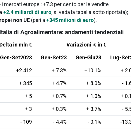
so i mercati europei: +7.3 per cento per le vendite
 a
+2.4 miliardi di euro
, si veda la tabella sotto riportata);
ropei non UE
(pari a
+345 milioni di euro
).
Italia di Agroalimentare: andamenti tendenziali
Delta in mln €
Variazioni % in €
Gen-Set2023
Gen-Set23
Gen-Giu23
Lug-Set
+2 412
+ 7.3%
+10.1%
+ 2.
+ 345
+ 4.7%
+ 8.0%
- 1
+ 5
+ 0.7%
+ 1.0%
+ 0.
+ 3
+ 0.3%
+ 3.7%
- 5
- 109
- 4.4%
- 0.1%
-13.