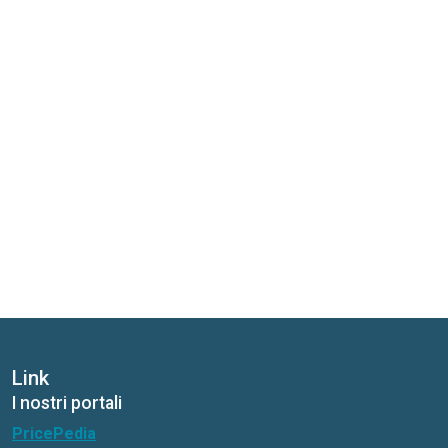
Link
I nostri portali
PricePedia