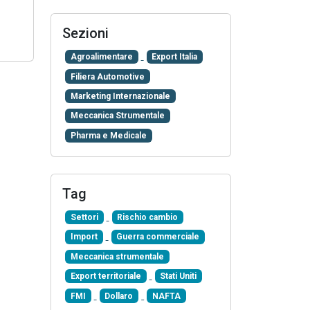
Sezioni
Agroalimentare
Export Italia
Filiera Automotive
Marketing Internazionale
Meccanica Strumentale
Pharma e Medicale
Tag
Settori
Rischio cambio
Import
Guerra commerciale
Meccanica strumentale
Export territoriale
Stati Uniti
FMI
Dollaro
NAFTA