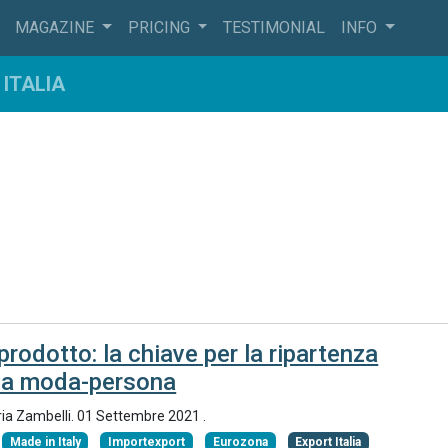
MAGAZINE
PRICING
TESTIMONIAL
INFO
ITALIA
 prodotto: la chiave per la ripartenza
ma moda-persona
ria Zambelli.
01 Settembre 2021
.
Made in Italy
Importexport
Eurozona
Export Italia