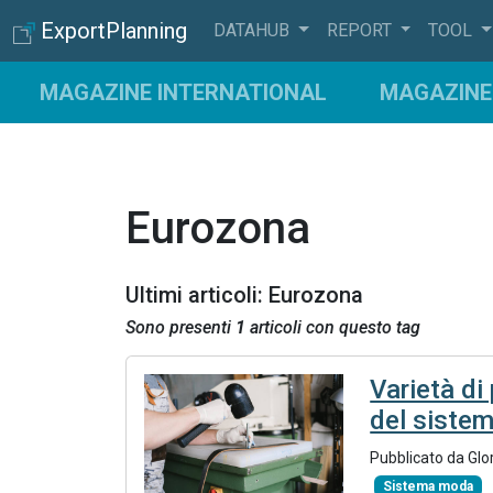
ExportPlanning
DATAHUB
REPORT
TOOL
MAGAZINE INTERNATIONAL
MAGAZINE 
Eurozona
Ultimi articoli: Eurozona
Sono presenti
1
articoli con questo tag
Varietà di
del siste
Pubblicato da Glo
Sistema moda