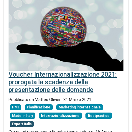
Voucher Internazionalizzazione 2021:
prorogata la scadenza della
presentazione delle domande
Pubblicato da Matteo Olivieri.
31 Marzo 2021
.
PMI
Pianificazione
Marketing internazionale
Made in Italy
Internazionalizzazione
Bestpractice
Export Italia
Grazie ad una seconda finestra (con scadenza 15 Aprile