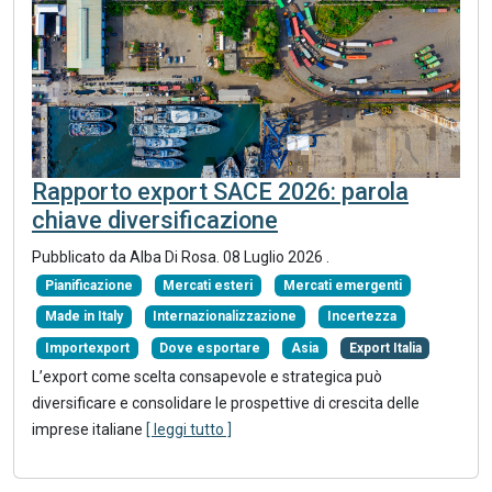
Rapporto export SACE 2026: parola
chiave diversificazione
Pubblicato da Alba Di Rosa.
08 Luglio 2026
.
Pianificazione
Mercati esteri
Mercati emergenti
Made in Italy
Internazionalizzazione
Incertezza
Importexport
Dove esportare
Asia
Export Italia
L’export come scelta consapevole e strategica può
diversificare e consolidare le prospettive di crescita delle
imprese italiane
[ leggi tutto ]