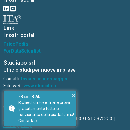
Link
I nostri portali
PricePedia
ForDataScientist
Studiabo srl
Ufficio studi per nuove imprese
Contatti:
Inviaci un messaggio
Sito web:
www.studiabo.it
×
FREE TRIAL
Richiedi un Free Trial e prova
Copyright © ExportPlanning 2026
gratuitamente tutte le
funzionalità della piattaforma!
Inviaci un messaggio
| Telefono: 0039 051 5870353 |
Contattaci.
Privacy policy