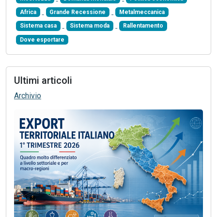
Africa
Grande Recessione
Metalmeccanica
Sistema casa
Sistema moda
Rallentamento
Dove esportare
Ultimi articoli
Archivio