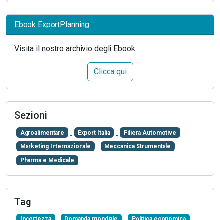
Ebook ExportPlanning
Visita il nostro archivio degli Ebook
Clicca qui
Sezioni
Agroalimentare
Export Italia
Filiera Automotive
Marketing Internazionale
Meccanica Strumentale
Pharma e Medicale
Tag
Incertezza
Domanda mondiale
Politica economica