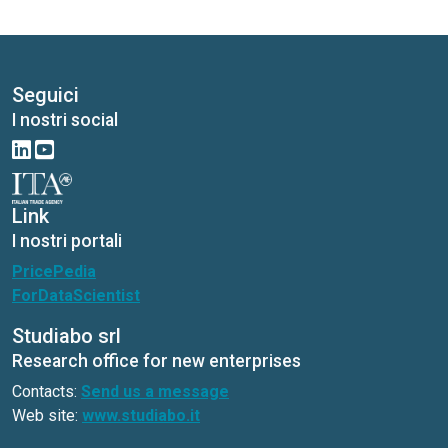
Seguici
I nostri social
Link
I nostri portali
PricePedia
ForDataScientist
Studiabo srl
Research office for new enterprises
Contacts:
Send us a message
Web site:
www.studiabo.it