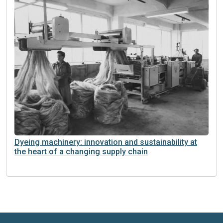
Blue jeans, shifting geographies: the challenge
faced by new manufacturing Countries to China and
Bangladesh