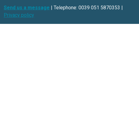
ForDataScientist
Studiabo srl
Research office for new enterprises
Contacts:
Send us a message
Web site:
www.studiabo.it
Copyright © ExportPlanning 2026
Send us a message
| Telephone: 0039 051 5870353 |
Privacy policy