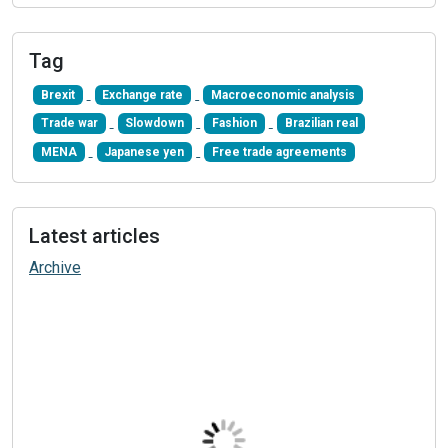
Tag
Brexit
Exchange rate
Macroeconomic analysis
Trade war
Slowdown
Fashion
Brazilian real
MENA
Japanese yen
Free trade agreements
Latest articles
Archive