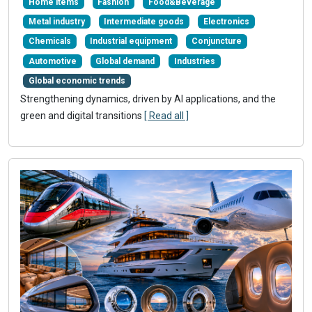
Home items
Fashion
Food&Beverage
Metal industry
Intermediate goods
Electronics
Chemicals
Industrial equipment
Conjuncture
Automotive
Global demand
Industries
Global economic trends
Strengthening dynamics, driven by AI applications, and the
green and digital transitions
[ Read all ]