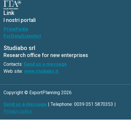
Link
I nostri portali
PricePedia
ForDataScientist
Studiabo srl
Research office for new enterprises
Contacts:
Send us a message
Web site:
www.studiabo.it
Copyright © ExportPlanning 2026
Send us a message
| Telephone: 0039 051 5870353 |
Privacy policy