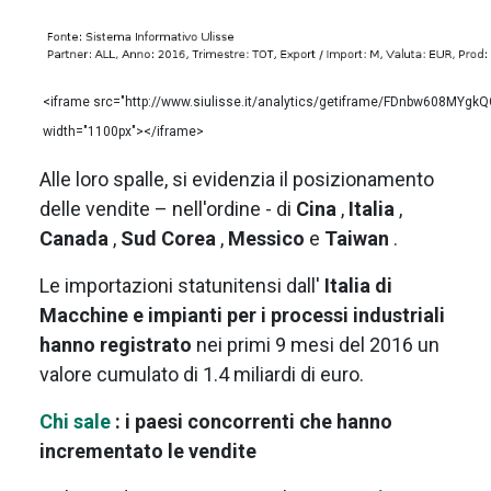
<iframe src="http://www.siulisse.it/analytics/getiframe/FDnbw608MYgkQ
width="1100px"></iframe>
Alle loro spalle, si evidenzia il posizionamento
delle vendite – nell'ordine - di
Cina
,
Italia
,
Canada
,
Sud Corea
,
Messico
e
Taiwan
.
Le importazioni statunitensi dall'
Italia di
Macchine e impianti per i processi industriali
hanno registrato
nei primi 9 mesi del 2016 un
valore cumulato di 1.4 miliardi di euro.
Chi sale
: i paesi concorrenti che hanno
incrementato le vendite