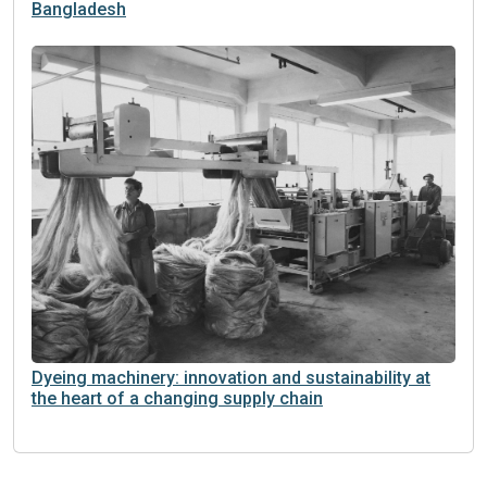
Blue jeans, shifting geographies: the challenge
faced by new manufacturing Countries to China and
Bangladesh