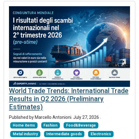
World Trade Trends: International Trade
Results in Q2 2026 (Preliminary
Estimates)
Published by
Marcello Antonioni
.
July 27, 2026
.
Home items
Fashion
Food&Beverage
Metal industry
Intermediate goods
Electronics