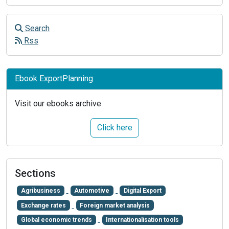
Search
Rss
Ebook ExportPlanning
Visit our ebooks archive
Click here
Sections
Agribusiness
Automotive
Digital Export
Exchange rates
Foreign market analysis
Global economic trends
Internationalisation tools