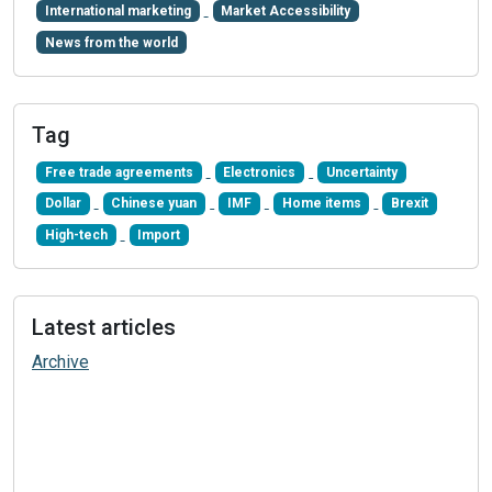
International marketing
Market Accessibility
News from the world
Tag
Free trade agreements
Electronics
Uncertainty
Dollar
Chinese yuan
IMF
Home items
Brexit
High-tech
Import
Latest articles
Archive