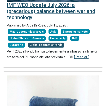
IMF WEO Update July 2026: a
(precarious) balance between war and
technology
Published by
Alba Di Rosa
.
July 15, 2026
.
Macroeconomic analysis
Asia
Emerging markets
United States of America
Uncertainty
IMF
Eurozone
Global economic trends
Per il 2026 il Fondo ha rivisto lievemente al ribasso le stime di
crescita del PIL mondiale, ora previsto al +3%
[ Read all ]