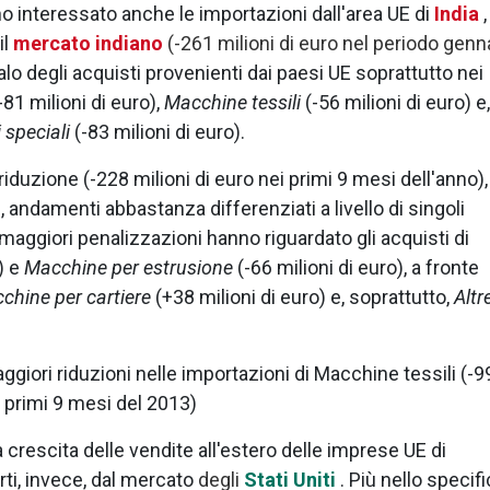
o interessato anche le importazioni dall'area UE di
India
,
il
mercato indiano
(-261 milioni di euro nel periodo genn
lo degli acquisti provenienti dai paesi UE soprattutto nei
-81 milioni di euro),
Macchine tessili
(-56 milioni di euro) e,
 speciali
(-83 milioni di euro).
uzione (-228 milioni di euro nei primi 9 mesi dell'anno), 
andamenti abbastanza differenziati a livello di singoli
aggiori penalizzazioni hanno riguardato gli acquisti di
) e
Macchine per estrusione
(-66 milioni di euro), a fronte
chine per cartiere
(+38 milioni di euro) e, soprattutto,
Altr
aggiori riduzioni nelle importazioni di Macchine tessili (-9
ai primi 9 mesi del 2013)
a crescita delle vendite all'estero delle imprese UE di
ti, invece, dal mercato
degli
Stati Uniti
. Più nello specifi