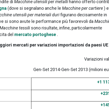
endite di
Macchine utensili per metalli
hanno offerto contri
gna
(dove si segnalano anche le
Macchine per cartiere
) e
chine utensili per materiali duri
figurano decisamente in
ve si sono avute le performance più favorevoli da
Macchi
Macchine tessili
sono risultate, infine, particolarmente
cita del
mercato portoghese
.
ggiori mercati per variazioni importazioni da paesi UE
)
Variazioni val
Gen-Set 2014-Gen-Set 2013 (milioni eu
+1 11
+23
+14