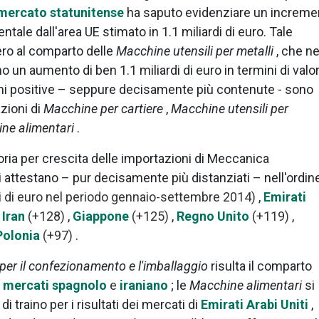
mercato statunitense
ha saputo evidenziare un increme
tale dall'area UE stimato in 1.1 miliardi di euro. Tale
ero al comparto delle
Macchine utensili per metalli
, che ne
 un aumento di ben 1.1 miliardi di euro in termini di valo
ioni positive – seppure decisamente più contenute - sono
zioni di
Macchine per cartiere
,
Macchine utensili per
ne alimentari
.
atoria per crescita delle importazioni di Meccanica
 attestano – pur decisamente più distanziati – nell'ordine
i di euro nel periodo gennaio-settembre 2014)
,
Emirati
,
Iran
(+128)
,
Giappone
(+125)
,
Regno Unito
(+119)
,
Polonia
(+97)
.
er il confezionamento e l'imballaggio
risulta il comparto
l
mercati spagnolo
e
iraniano
; le
Macchine alimentari
si
 traino per i risultati dei mercati di
Emirati Arabi Uniti
,