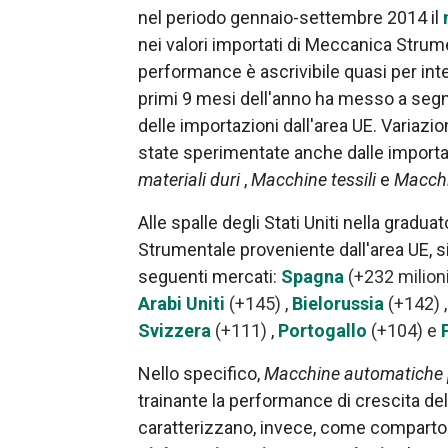
nel periodo gennaio-settembre 2014 il
nei valori importati di Meccanica Strumen
performance è ascrivibile quasi per int
primi 9 mesi dell'anno ha messo a segno
delle importazioni dall'area UE. Variaz
state sperimentate anche dalle importa
materiali duri
,
Macchine tessili
e
Macchi
Alle spalle degli Stati Uniti nella gradu
Strumentale proveniente dall'area UE, si
seguenti mercati:
Spagna
(+232 milion
Arabi Uniti
(+145)
,
Bielorussia
(+142)
Svizzera
(+111)
,
Portogallo
(+104) e
Nello specifico,
Macchine automatiche p
trainante la performance di crescita de
caratterizzano, invece, come comparto di