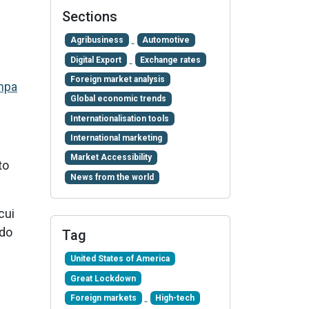
Sections
Agribusiness
Automotive
Digital Export
Exchange rates
Foreign market analysis
mpa
Global economic trends
Internationalisation tools
International marketing
Market Accessibility
to
News from the world
 cui
odo
Tag
United States of America
Great Lockdown
Foreign markets
High-tech