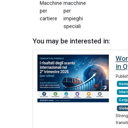
Macchine
macchine
per
per
cartiere
impieghi
speciali
You may be interested in:
Wor
in 
Publis
Home
Inte
Conj
Glob
Streng
transit