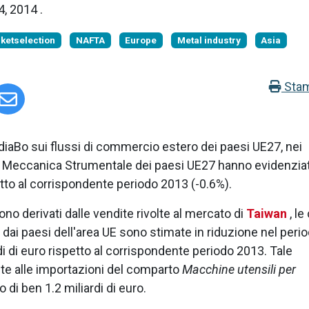
24, 2014
.
ketselection
NAFTA
Europe
Metal industry
Asia
Sta
diaBo sui flussi di commercio estero dei paesi UE27, nei
di Meccanica Strumentale dei paesi UE27 hanno evidenzia
petto al corrispondente periodo 2013 (-0.6%).
 sono derivati dalle vendite rivolte al mercato di
Taiwan
, le
ai paesi dell'area UE sono stimate in riduzione nel peri
i di euro rispetto al corrispondente periodo 2013. Tale
te alle importazioni del comparto
Macchine utensili per
o di ben 1.2 miliardi di euro.