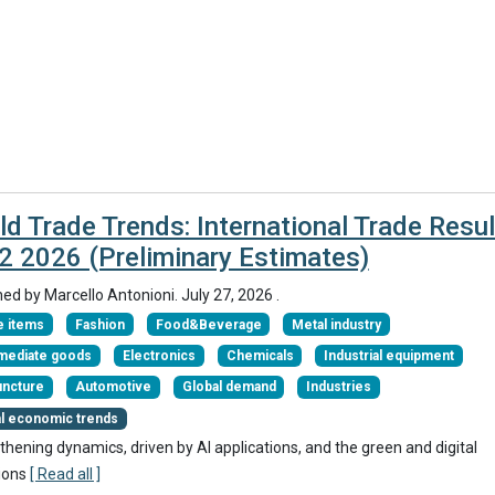
ld Trade Trends: International Trade Resul
Q2 2026 (Preliminary Estimates)
hed by
Marcello Antonioni
.
July 27, 2026
.
 items
Fashion
Food&Beverage
Metal industry
rmediate goods
Electronics
Chemicals
Industrial equipment
uncture
Automotive
Global demand
Industries
al economic trends
thening dynamics, driven by AI applications, and the green and digital
ions
[ Read all ]