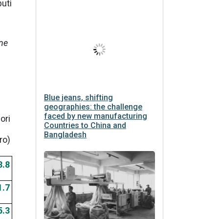
buti
ne
Blue jeans, shifting
geographies: the challenge
faced by new manufacturing
ori
Countries to China and
Bangladesh
ro)
3.8
1.7
5.3