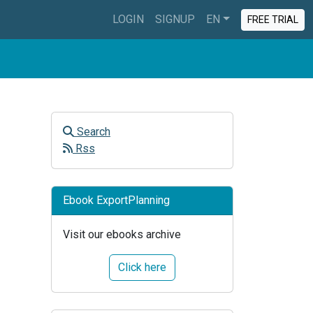
LOGIN
SIGNUP
EN
FREE TRIAL
Search
Rss
Ebook ExportPlanning
Visit our ebooks archive
Click here