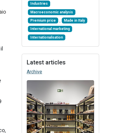
Industries
aio
Macroeconomic analysis
Premium price
Made in Italy
International marketing
Internationalisation
il
Latest articles
Archive
e
9
co,