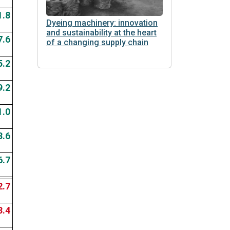
1.8
Dyeing machinery: innovation
and sustainability at the heart
7.6
of a changing supply chain
5.2
9.2
1.0
3.6
6.7
2.7
3.4