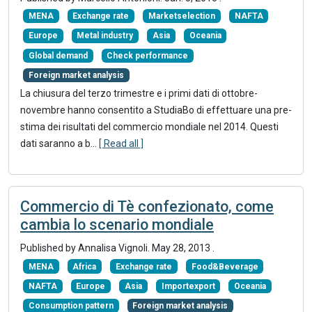
MENA
Exchange rate
Marketselection
NAFTA
Europe
Metal industry
Asia
Oceania
Global demand
Check performance
Foreign market analysis
La chiusura del terzo trimestre e i primi dati di ottobre-
novembre hanno consentito a StudiaBo di effettuare una pre-
stima dei risultati del commercio mondiale nel 2014. Questi
dati saranno a b...
[ Read all ]
Commercio di Tè confezionato, come
cambia lo scenario mondiale
Published by Annalisa Vignoli.
May 28, 2013
.
MENA
Africa
Exchange rate
Food&Beverage
NAFTA
Europe
Asia
Importexport
Oceania
Consumption pattern
Foreign market analysis