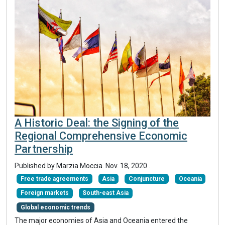
A Historic Deal: the Signing of the
Regional Comprehensive Economic
Partnership
Published by Marzia Moccia.
Nov. 18, 2020
.
Free trade agreements
Asia
Conjuncture
Oceania
Foreign markets
South-east Asia
Global economic trends
The major economies of Asia and Oceania entered the