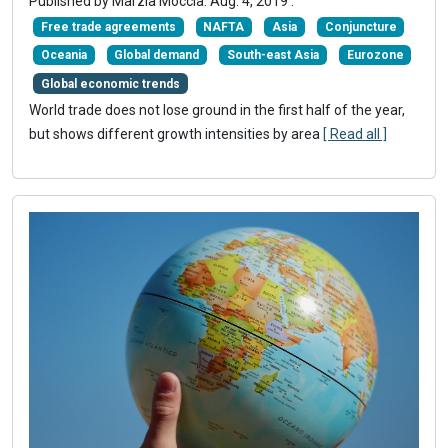
Published by Marzia Moccia.
Aug. 4, 2019
.
Free trade agreements
NAFTA
Asia
Conjuncture
Oceania
Global demand
South-east Asia
Eurozone
Global economic trends
World trade does not lose ground in the first half of the year,
but shows different growth intensities by area
[ Read all ]