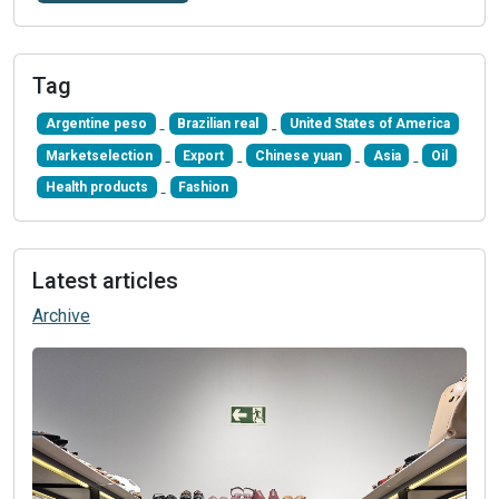
Tag
Argentine peso
Brazilian real
United States of America
Marketselection
Export
Chinese yuan
Asia
Oil
Health products
Fashion
Latest articles
Archive