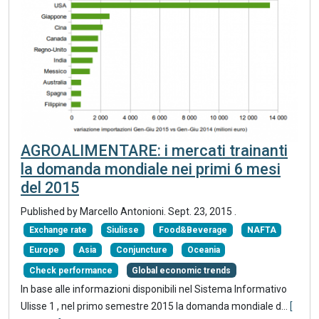
AGROALIMENTARE: i mercati trainanti
la domanda mondiale nei primi 6 mesi
del 2015
Published by Marcello Antonioni.
Sept. 23, 2015
.
Exchange rate
Siulisse
Food&Beverage
NAFTA
Europe
Asia
Conjuncture
Oceania
Check performance
Global economic trends
In base alle informazioni disponibili nel Sistema Informativo
Ulisse 1 , nel primo semestre 2015 la domanda mondiale d...
[