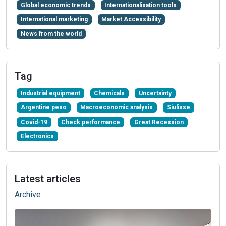
Global economic trends
Internationalisation tools
International marketing
Market Accessibility
News from the world
Tag
Industrial equipment
Chemicals
Uncertainty
Argentine peso
Macroeconomic analysis
Siulisse
Covid-19
Check performance
Great Recession
Electronics
Latest articles
Archive