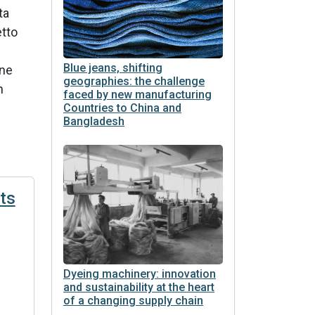
ta
etto
Blue jeans, shifting
one
geographies: the challenge
n
faced by new manufacturing
Countries to China and
Bangladesh
ts
Dyeing machinery: innovation
and sustainability at the heart
of a changing supply chain