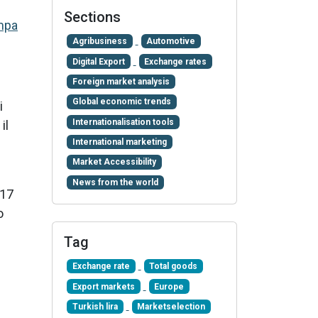
Sections
mpa
Agribusiness
Automotive
Digital Export
Exchange rates
Foreign market analysis
Global economic trends
i
Internationalisation tools
, il
International marketing
Market Accessibility
News from the world
017
o
Tag
Exchange rate
Total goods
Export markets
Europe
Turkish lira
Marketselection