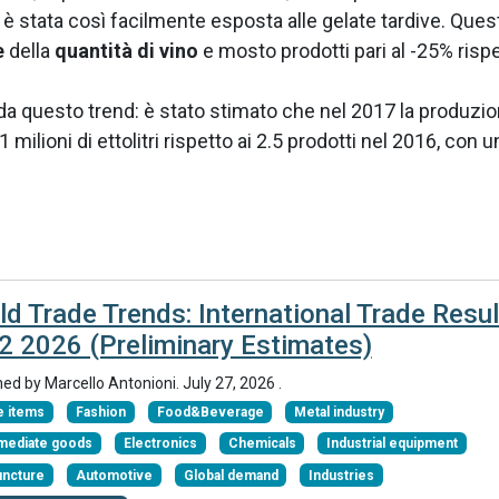
 stata così facilmente esposta alle gelate tardive. Ques
e
della
quantità di vino
e mosto prodotti pari al -25% risp
da questo trend: è stato stimato che nel 2017 la produzi
1 milioni di ettolitri rispetto ai 2.5 prodotti nel 2016, con u
ld Trade Trends: International Trade Resul
Q2 2026 (Preliminary Estimates)
hed by
Marcello Antonioni
.
July 27, 2026
.
 items
Fashion
Food&Beverage
Metal industry
rmediate goods
Electronics
Chemicals
Industrial equipment
uncture
Automotive
Global demand
Industries