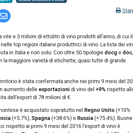
Sta
vite e 3 milioni di ettolitri di vino prodotti all'anno, di cui il
nelle top regioni italiane produttrici di vino. La lista dei vin
a in Italia e non solo. Con oltre 50 tipologie
docg
e
doc
n la maggiore varietà di etichette, quasi tutte di grande
territorio è stata confermata anche nei primi 9 mesi del 2
 un aumento delle
esportazioni
di vino del
+9%
rispetto all
 dell'export di 78 milioni di €.
iemontese è acquistato sopratutto nel
Regno Unito
(+10%
ancia
(+5.7%),
Spagna
(+38.6%) e
Russia
(+75.4%). Buone
: rispetto ai primi 9 mesi del 2016 l'export di vino è