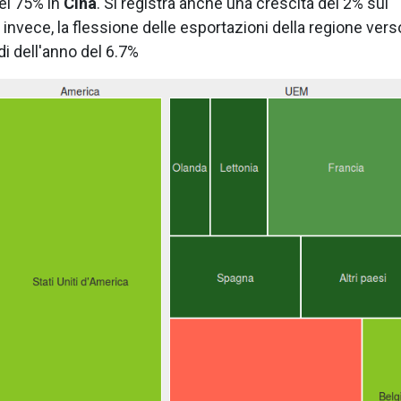
el 75% in
Cina
. Si registra anche una crescita del 2% sul
 invece, la flessione delle esportazioni della regione vers
di dell'anno del 6.7%