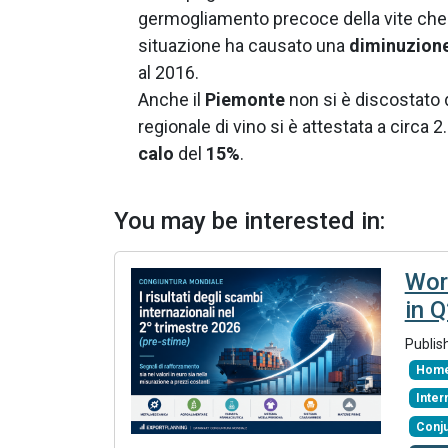
germogliamento precoce della vite che è
situazione ha causato una
diminuzion
al 2016.
Anche il
Piemonte
non si è discostato 
regionale di vino si è attestata a circa 2.
calo
del
15%
.
You may be interested in:
Wor
in 
Publis
Home
Inte
Conj