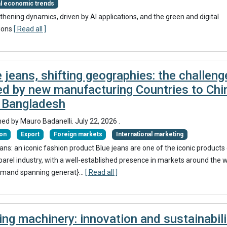
al economic trends
thening dynamics, driven by AI applications, and the green and digital
ions
[ Read all ]
 jeans, shifting geographies: the challeng
ed by new manufacturing Countries to Chi
 Bangladesh
hed by
Mauro Badanelli
.
July 22, 2026
.
ion
Export
Foreign markets
International marketing
ans: an iconic fashion product Blue jeans are one of the iconic products
parel industry, with a well-established presence in markets around the 
mand spanning generat}
...
[ Read all ]
ing machinery: innovation and sustainabili