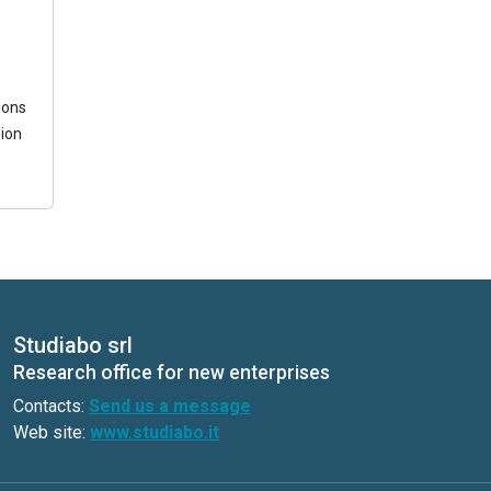
ions
ion
Studiabo srl
Research office for new enterprises
Contacts:
Send us a message
Web site:
www.studiabo.it