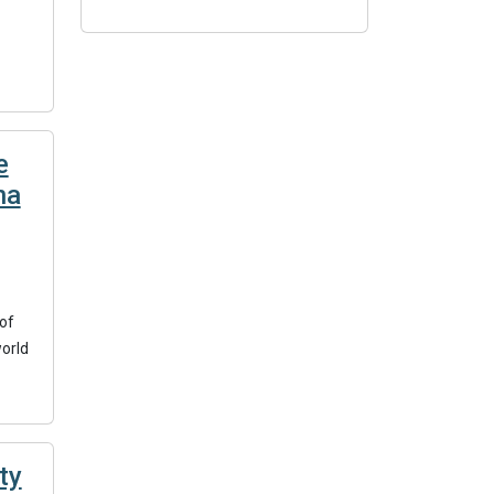
e
na
 of
world
ty