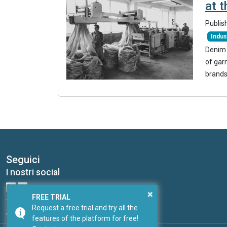
at t
Publis
Indus
Denim i
of gar
brands
Seguici
I nostri social
×
FREE TRIAL
Request a free trial and try all the
features of the platform for free!