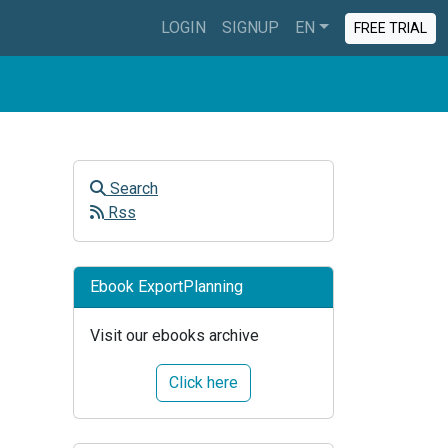
LOGIN
SIGNUP
EN
FREE TRIAL
Search
Rss
Ebook ExportPlanning
Visit our ebooks archive
Click here