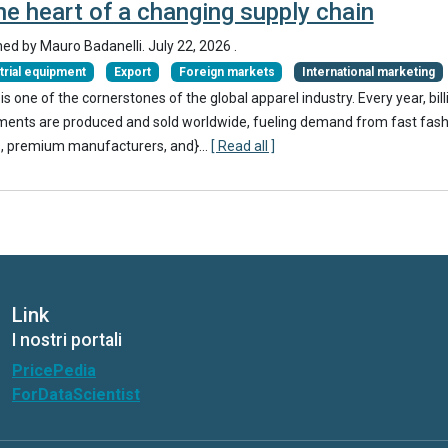
he heart of a changing supply chain
hed by
Mauro Badanelli
.
July 22, 2026
.
trial equipment
Export
Foreign markets
International marketing
s one of the cornerstones of the global apparel industry. Every year, bill
ments are produced and sold worldwide, fueling demand from fast fash
, premium manufacturers, and}
...
[ Read all ]
Link
I nostri portali
PricePedia
ForDataScientist