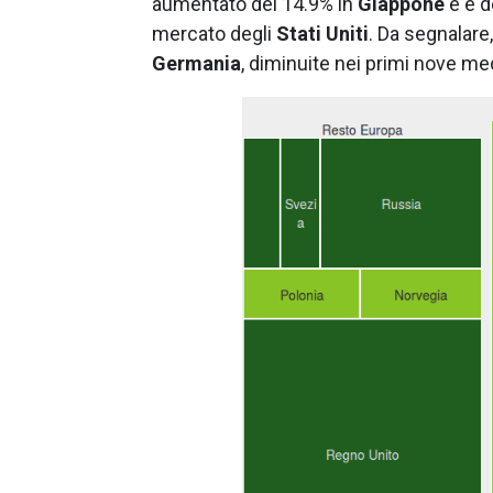
aumentato del 14.9% in
Giappone
e e d
mercato degli
Stati Uniti
. Da segnalare,
Germania
, diminuite nei primi nove me