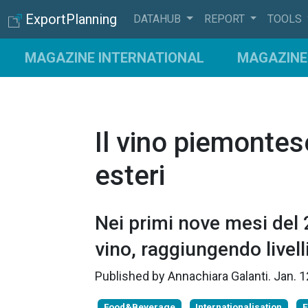
ExportPlanning
DATAHUB
REPORT
TOOLS
MAGAZINE INTERNATIONAL
MAGAZINE 
Il vino piemontes
esteri
Nei primi nove mesi del 
vino, raggiungendo livell
Published by
Annachiara Galanti
.
Jan. 1
Food&Beverage
Internationalisation
E