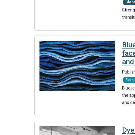
Glob
Streng
transit
Blue
fac
and
Publis
Fash
Blue je
the ap
and de
Dye