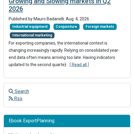
Growing and Slowing markets in Q2
2026
Published by
Mauro Badanelli
.
Aug. 4, 2026
.
Industrial equipment
Conjuncture
Foreign markets
International marketing
For exporting companies, the international context is
changing increasingly rapidly. Relying on consolidated year-
end data often means arriving too late. Having indicators
updated to the second quarte}
...
[ Read all ]
Search
Rss
Ebook ExportPlanning