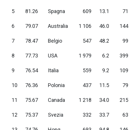
5
81.26
Spagna
609
13.1
71
6
79.07
Australia
1 106
46.0
144
7
78.47
Belgio
547
48.2
99
8
77.73
USA
1 979
6.2
399
9
76.54
Italia
559
9.2
109
10
76.36
Polonia
437
11.5
79
11
75.67
Canada
1 218
34.0
215
12
75.37
Svezia
332
33.7
63
13
74.76
Hong
693
94.8
146