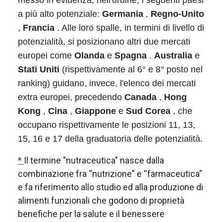
messo in evidenza, nell'ordine, i seguenti paesi
a più alto potenziale:
Germania
,
Regno-Unito
,
Francia
. Alle loro spalle, in termini di livello di
potenzialità, si posizionano altri due mercati
europei come
Olanda
e
Spagna
.
Australia
e
Stati Uniti
(rispettivamente al 6° e 8° posto nel
ranking) guidano, invece, l'elenco dei mercati
extra europei, precedendo
Canada
,
Hong
Kong
,
Cina
,
Giappone
e
Sud Corea
, che
occupano rispettivamente le posizioni 11, 13,
15, 16 e 17 della graduatoria delle potenzialità.
*
Il termine "nutraceutica" nasce dalla
combinazione fra “nutrizione” e “farmaceutica”
e fa riferimento allo studio ed alla produzione di
alimenti funzionali che godono di proprietà
benefiche per la salute e il benessere