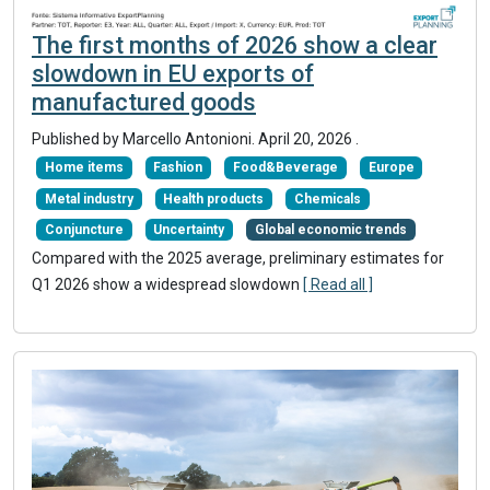
The first months of 2026 show a clear
slowdown in EU exports of
manufactured goods
Published by
Marcello Antonioni
.
April 20, 2026
.
Home items
Fashion
Food&Beverage
Europe
Metal industry
Health products
Chemicals
Conjuncture
Uncertainty
Global economic trends
Compared with the 2025 average, preliminary estimates for
Q1 2026 show a widespread slowdown
[ Read all ]