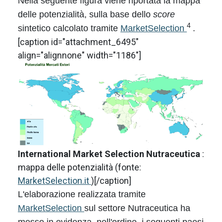
Nella seguente figura viene riportata la mappa
delle potenzialità, sulla base dello
score
4
sintetico calcolato tramite
MarketSelection
.
[caption id="attachment_6495"
align="alignnone" width="1186"]
International Market Selection Nutraceutica
:
mappa delle potenzialità (fonte:
MarketSelection.it
)[/caption]
L'elaborazione realizzata tramite
MarketSelection
sul settore Nutraceutica ha