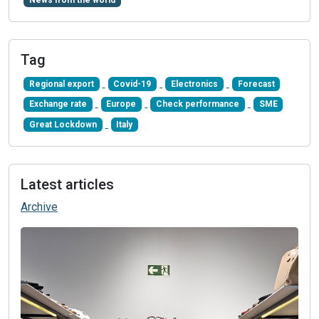
Tag
Regional export
Covid-19
Electronics
Forecast
Exchange rate
Europe
Check performance
SME
Great Lockdown
Italy
Latest articles
Archive