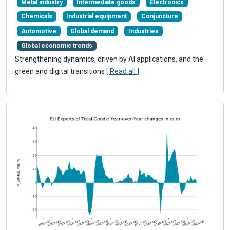
Metal industry
Intermediate goods
Electronics
Chemicals
Industrial equipment
Conjuncture
Automotive
Global demand
Industries
Global economic trends
Strengthening dynamics, driven by AI applications, and the
green and digital transitions
[ Read all ]