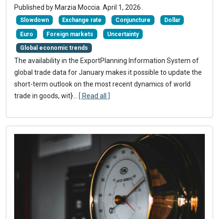
Published by
Marzia Moccia
.
April 1, 2026
.
Slowdown
Exchange rate
Conjuncture
Dollar
Euro
Foreign markets
Uncertainty
Global economic trends
The availability in the ExportPlanning Information System of
global trade data for January makes it possible to update the
short-term outlook on the most recent dynamics of world
trade in goods, wit}
...
[ Read all ]