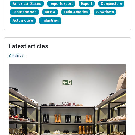
American States
Importexport
Export
Conjuncture
Japanese yen
MENA
Latin America
Slowdown
Automotive
Industries
Latest articles
Archive