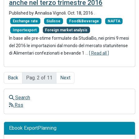
anche nel terzo trimestre 2016
Published by Annalisa Vignoli.
Oct. 18, 2016
.
Exchange rate
Siulisse
Food&Beverage
NAFTA
Importexport
Foreign market analysis
In base alle pre-stime formulate da StudiaBo, nei primi 9 mesi
del 2016 le importazioni dal mondo del mercato statunitense
di Alimentari confezionati e bevande 1 ...
[ Read all ]
Back
Pag. 2 of 11
Next
Search
Rss
Ebook ExportPlanning