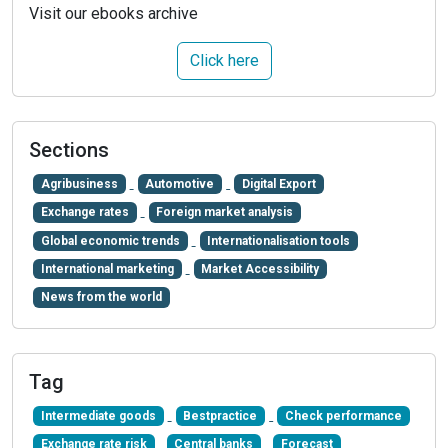
Visit our ebooks archive
Click here
Sections
Agribusiness
Automotive
Digital Export
Exchange rates
Foreign market analysis
Global economic trends
Internationalisation tools
International marketing
Market Accessibility
News from the world
Tag
Intermediate goods
Bestpractice
Check performance
Exchange rate risk
Central banks
Forecast