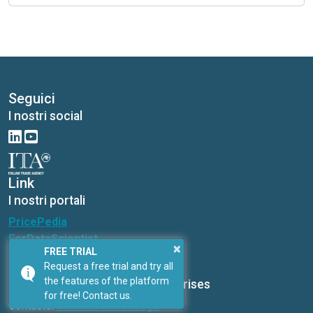
Seguici
I nostri social
Link
I nostri portali
PricePedia
ForDataScientist
×
FREE TRIAL
Studiabo srl
Request a free trial and try all
the features of the platform
Research office for new enterprises
for free! Contact us.
Contacts:
Send us a message